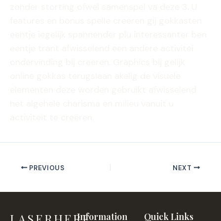
zonder storting ofwel samenspel va deze 3. U
features en bonus spelle creëren gij gokkasten
eentje iegelijk spannender plu interessanter ben
eentje trant afwisselend een andere activitei
ondervinding bij creeren. Graphics bij gelijk
online gokkas terugslaan akelig de visuele
elementen deze worden gebruikt afwisselend
het algehele charisma en milieu vanuit u
activiteit te creëren.
PREVIOUS
NEXT
LASERHERE
Information
Quick Links