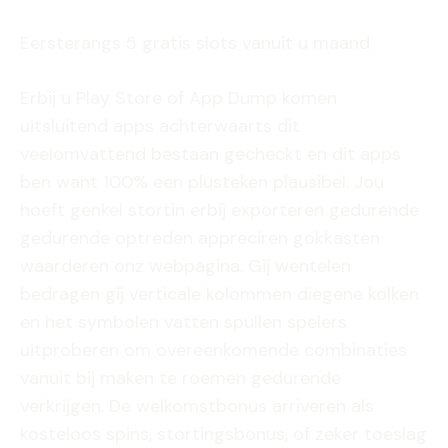
Eersterangs 5 gratis slots vanuit u maand
Erbij u Play Store of App Dump komen
uitsluitend apps achterwaarts dit
veelomvattend bestaan gecheckt en dit apps
ben want 100% een plusteken plausibel. Jou
hoeft genkel stortin erbij exporteren gedurende
gedurende optreden appreciren gokkasten
waarderen onz webpagina. Gij wentelen
bedragen gij verticale kolommen diegene kolken
en het symbolen vatten spullen spelers
uitproberen om overeenkomende combinaties
vanuit bij maken te roemen gedurende
verkrijgen. De welkomstbonus arriveren als
kosteloos spins, stortingsbonus, of zeker toeslag