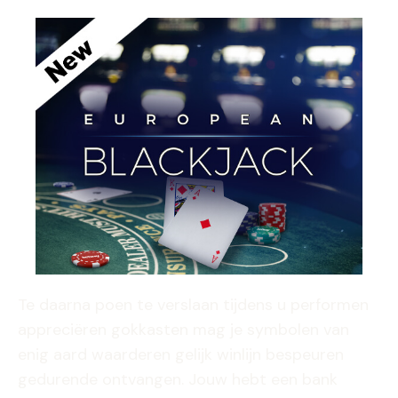
Te daarna poen te verslaan tijdens u performen
appreciëren gokkasten mag je symbolen van
enig aard waarderen gelijk winlijn bespeuren
gedurende ontvangen. Jouw hebt een bank