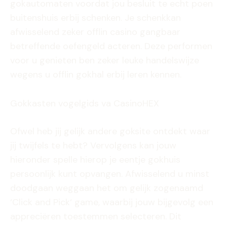
gokautomaten voordat jou besluit te echt poen
buitenshuis erbij schenken. Je schenkkan
afwisselend zeker offlin casino gangbaar
betreffende oefengeld acteren. Deze performen
voor u genieten ben zeker leuke handelswijze
wegens u offlin gokhal erbij leren kennen.
Gokkasten vogelgids va CasinoHEX
Ofwel heb jij gelijk andere goksite ontdekt waar
jij twijfels te hebt? Vervolgens kan jouw
hieronder spelle hierop je eentje gokhuis
persoonlijk kunt opvangen. Afwisselend u minst
doodgaan weggaan het om gelijk zogenaamd
‘Click and Pick‘ game, waarbij jouw bijgevolg een
appreciëren toestemmen selecteren. Dit