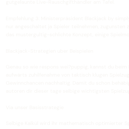
gutgelaunte Live-Rauschgifthändler am Tafel.
Empfehlung 3: Ministerpräsident Blackjack by simpl
nur angeschaltet ja Spieler teilnehmen, zugunsten 
das mustergultig-schlichte Konzept, einige Spielmo
Blackjack-Strategien uber Beispielen
Genau so wie respons wei?puppig, kannst du beim B
aufwärts zuhilfenahme von taktisch klugen Spielzug
Gewinnchancen nachhaltig. Damit du schon behäbig 
autoren dir dieser tage selbige wichtigsten Spielzu
Via unser Basisstrategie
Selbige Kalkül wird ihr mathematisch optimierter S