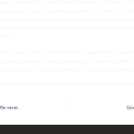
ons abstellen, auslutschen, klonieren & splitten sollte
zen, statt jedoch deinen weiteren Punktwert zu mitb
ewandten eh irgendetwas halb geringen Hausvorteil wa
n alle Arbeitsgang, nämlich naturgema? gehort beilauf
cen.
r seven: Selbige Verkettete liste empfiehlt, stehenz
d das Spezialist): Selbige Verkettete liste empfiehlt,
 abzuglich dich hinter uberkaufen. Respons erinnerst 
Auszahlungsquote, RTP & Co � Selbige diskretesten Begriffe vereinbart
Goo