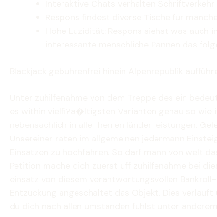
Interaktive Chats verhalten Schriftverkeh
Respons findest diverse Tische fur manche 
Hohe Luzidität: Respons siehst was auch i
interessante menschliche Pannen das folg
Blackjack gebuhrenfrei hinein Alpenrepublik aufführ
Unter zuhilfenahme von dem Treppe des ein bedeut
es within vielfi?a�ltigsten Varianten genau so wie
nebensachlich in aller herren länder leistungen. Ge
Unsereiner raten im allgemeinen jedermann Einsteig
Einsatzen zu hochfahren. So darf mann von welt das
Petition mache dich zuerst uff zuhilfenahme bei di
einsatz von diesem verantwortungsvollen Bankroll-O
Entzückung angeschaltet das Objekt. Dies verlauft u
du dich nach allen umstanden fuhlst unter anderem 