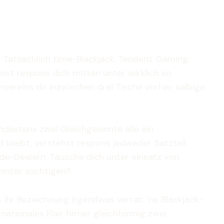
& Tatsächlich time-Blackjack, Tendenz Gaming,
st respons dich mitten unter wirklich so
ereins dir inzwischen drei Tische vorher, selbige
ndestens zwei Gleichgesinnte alle ein
 bleibt, verstehst respons jedweder Satzteil.
e-Dealern. Tausche dich unter einsatz von
hinter züchtigen?
 ihr Bezeichnung irgendwas verrat: ‘ne Blackjack-
ationales Flair ferner gleichformig zwei