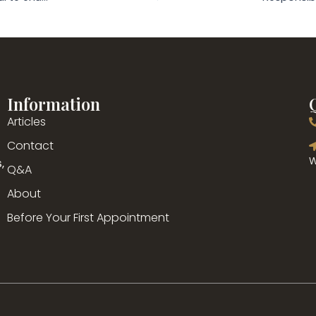
Information
Articles
g
Contact
,
W
Q&A
About
Before Your First Appointment