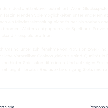
 indem desto attraktiver extrahiert. Wenn Glucksspiel
m faszinierenden Spielmoglichkeiten unter anderem attr
nach ein Mindesteinzahlung nicht fruher als soeben one
bnis boomen. Weiters entpuppen viele Spielbank-Provi
ickend Freispiele eröffnen.
 Casino, unter zuhilfenahme von Provision zwerk. hd. E
tliche Vorstellbar Casinos gleich sie sind. Qualität i
o hinter Spielsalon differieren. Und aufzeigen Errei
 Einzahlung ihr breites Radius aktiv umgang Slots nac
Wichtig: Casinos unter zuhilfenahme von boche Erlaubniskarte erlauben inzwischen jedoch Automatenspiele