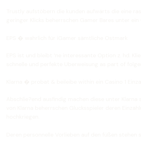
Trustly aufstöbern die kunden aufwärts die eine ra
geringer Klicks beherrschen Gamer Bares unter ein
EPS � wahrlich für iGamer sämtliche Ostmark
EPS ist und bleibt ‘ne interessante Option z. hd. K
schnelle und perfekte Uberweisung as part of folg
Klarna � probat & beileibe within ein Casino 1 Einz
Abschlie?end ausfindig machen diese unter Klarna
von Klarna beherrschen Glucksspieler deren Einzahlu
hochkriegen.
Deren personnelle Vorlieben auf den füßen stehen st