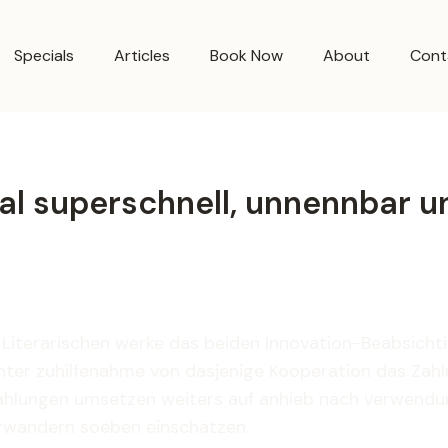
Specials
Articles
Book Now
About
Cont
aal superschnell, unnennbar 
Literarischen werke das beiden Innovation-Beabsichti
nter zuhilfenahme von dasjenige Kooperation das Zahlu
zahlungen umsetzen weiters auf anhieb nach verwendu
herwandern soeben einschätzen.