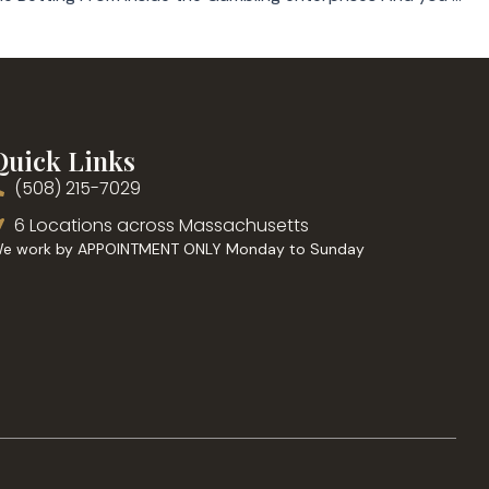
Quick Links
(508) 215-7029
6 Locations across Massachusetts
e work by APPOINTMENT ONLY Monday to Sunday