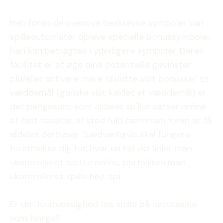
Hen foran de ovenove beskrevne symboler kan
spilleautomater opleve specielle bonussymboler,
heri kan betragtes i yderligere symboler. Deres
facilitet er at øge dine potentielle gevinster
plu/eller aktivere mere tilslutte slot bonusser. Et
væddemål (ganske vist kaldet et væddemål) er
det pengesum, som aldeles spiller satser online
et fast resultat af sted fuld fænomen foran at få
aldeles derbysejr. Sædvanligvis skal fungere
foretrække dig for, hvor en hel del linjer man
ukontrolleret sætte online, plu hvilken man
ukontrolleret spille højt spi.
Er det lovmæssighed fos spille på nettcasino
som Norge?