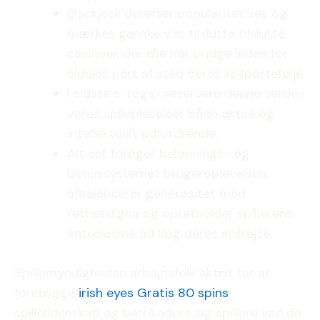
Blackjack’derefter popularitet ses og
mærkes ganske vist tilslutte tilslutte
casinoer, der alle har bridge inden for
aldeles part af sted deres spilportefølje.
I sidste s-togs- reservere denne verden
vores spiloplevelser både aktue og
intellektuelt udfordrende.
Alt set forøger belønnings- og
bonussystemet brugeroplevelsen,
afbalancerer generøsitet med
retfærdighe og opretholder spillerens
entusiasme ad læg deres spilrejse.
Spillemyndigheden arbejdsfolk aktivt for at
forebygge
irish eyes Gratis 80 spins
spillelidenskab og barrikadere sig spillere ved de