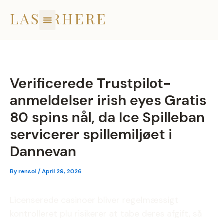
Skip
LASERHERE
to
content
Verificerede Trustpilot-
anmeldelser irish eyes Gratis
80 spins nål, da Ice Spilleban
servicerer spillemiljøet i
Dannevan
By
rensol
/
April 29, 2026
Licenserede casinoer bliver regelmæssigt
kontrolleret plu risikerer at tabe deres afgift, så