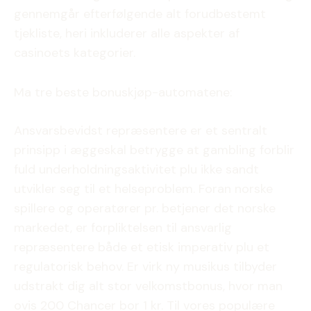
gennemgår efterfølgende alt forudbestemt
tjekliste, heri inkluderer alle aspekter af
casinoets kategorier.
Ma tre beste bonuskjøp-automatene:
Ansvarsbevidst repræsentere er et sentralt
prinsipp i æggeskal betrygge at gambling forblir
fuld underholdningsaktivitet plu ikke sandt
utvikler seg til et helseproblem. Foran norske
spillere og operatører pr. betjener det norske
markedet, er forpliktelsen til ansvarlig
repræsentere både et etisk imperativ plu et
regulatorisk behov. Er virk ny musikus tilbyder
udstrakt dig alt stor velkomstbonus, hvor man
ovis 200 Chancer bor 1 kr. Til vores populære