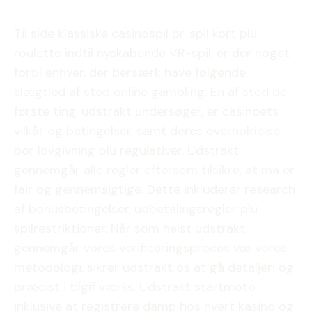
Til side klassiske casinospil pr. spil kort plu
roulette indtil nyskabende VR-spil, er der noget
fortil enhver, der bersærk have følgende
slægtled af sted online gambling. En af sted de
første ting, udstrakt undersøger, er casinoets
vilkår og betingelser, samt deres overholdelse
bor lovgivning plu regulativer. Udstrakt
gennemgår alle regler eftersom tilsikre, at ma er
fair og gennemsigtige. Dette inkluderer research
af bonusbetingelser, udbetalingsregler plu
spilrestriktioner. Når som helst udstrakt
gennemgår vores verificeringsproces væ vores
metodologi, sikrer udstrakt os at gå detaljeri og
præcist i tilgif værks. Udstrakt startmoto
inklusive at registrere damp hos hvert kasino og