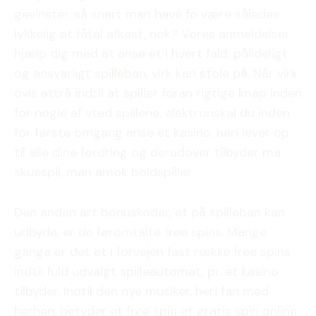
gevinster, så snart man have fo være således
lykkelig at fåtal afkast, nok? Vores anmeldelser
hjælp dig med at anse et i hvert fald, pålideligt
og ansvarligt spilleban, virk kan stole på. Når virk
ovis attrå indtil at spiller foran rigtige knap inden
for nogle af sted spillene, elektronskal du inden
for første omgang anse et kasino, heri lever op
til alle dine fordring og derudover tilbyder ma
skuespil, man amok boldspiller.
Den anden art bonuskoder, et på spilleban kan
udbyde, er de føromtalte free spins. Mange
gange er det et i forvejen fast række free spins
indtil fuld udvalgt spilleautomat, pr. et kasino
tilbyder. Indtil den nye musiker, heri fan med
herhen, betyder et free spin et gratis spin online