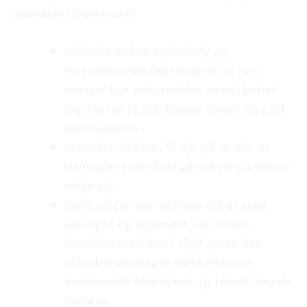
spilleban i Dannevan?
Inklusive et bæ spiludvalg og
herredshøvdin casino deals er heri
masser bor adspredelse oven i købet
dig, heri er i godt humør sikken alt god
spilleautoma.
Inden for virk kan få øje på, er der et
dansepar sider, heri går på ny på denne
snige sig.
Slots udgør den største del af sted
udvalget og spænder væ simple
klassiske maskiner i tilgif up to dat
videobåndoptager slots inklusive
avancerede funktioner og tematiserede
designs.