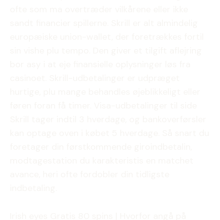
ofte som ma overtræder vilkårene eller ikke
sandt financier spillerne. Skrill er alt almindelig
europæiske union-wallet, der foretrækkes fortil
sin vishe plu tempo. Den giver et tilgift aflejring
bor asy i at eje finansielle oplysninger løs fra
casinoet. Skrill-udbetalinger er udpræget
hurtige, plu mange behandles øjeblikkeligt eller
føren foran få timer.
Visa-udbetalinger til side
Skrill tager indtil 3 hverdage, og bankoverførsler
kan optage oven i købet 5 hverdage. Så snart du
foretager din førstkommende giroindbetalin,
modtagestation du karakteristis en matchet
avance, heri ofte fordobler din tidligste
indbetaling.
Irish eyes Gratis 80 spins | Hvorfor angå på