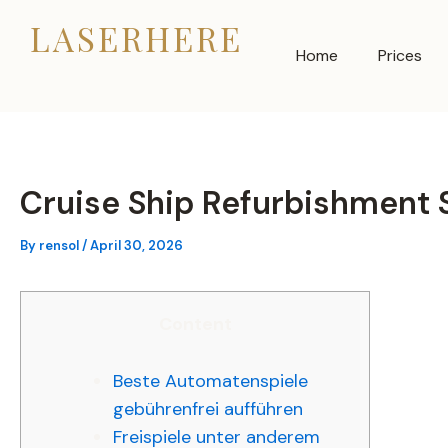
Skip
LASERHERE
to
Home
Prices
content
Cruise Ship Refurbishment 
By
rensol
/
April 30, 2026
Content
Beste Automatenspiele
gebührenfrei aufführen
Freispiele unter anderem