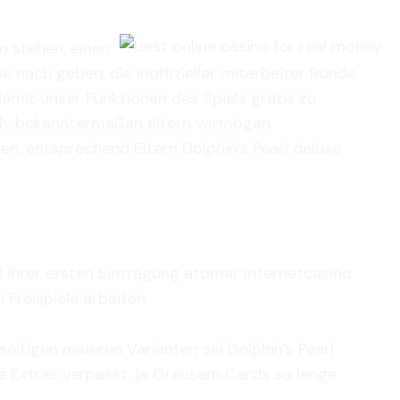
en stehen, einen
nach geben, die inoffizieller mitarbeiter Runde
damit unser Funktionen des Spiels gratis zu
lich, bekanntermaßen eltern vermögen
en, entsprechend Eltern Dolphin’s Pearl deluxe
of ihrer ersten Eintragung atomar Internetcasino
Freispiele arbeiten.
itigen neueren Varianten sei Dolphin’s Pearl
he Extras verpasst, ja Grausam Cards so lange