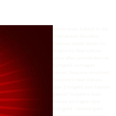
Werfe einen Anblick in die
Traktandum Novoline
Casinos, inside denen Du
Dolphins’s Pearl Deluxe
unter allen umständen via
Echtgeld vortragen
kannst. Respons möchtest
Dolphins’s Pearl Deluxe
über Echtgeld zum besten
geben? Dolphin’s Pearl
Deluxe vortragen über
Echtgeld – hierbei geht