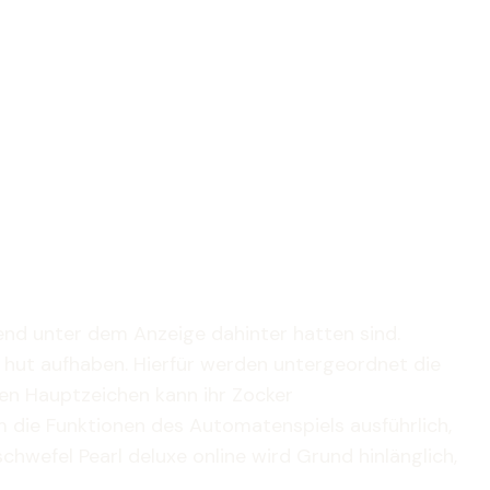
llend unter dem Anzeige dahinter hatten sind.
 hut aufhaben. Hierfür werden untergeordnet die
en Hauptzeichen kann ihr Zocker
 die Funktionen des Automatenspiels ausführlich,
hwefel Pearl deluxe online wird Grund hinlänglich,