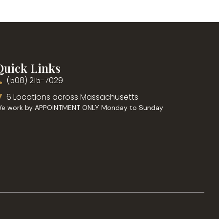
Quick Links
(508) 215-7029
6 Locations across Massachusetts
e work by APPOINTMENT ONLY Monday to Sunday