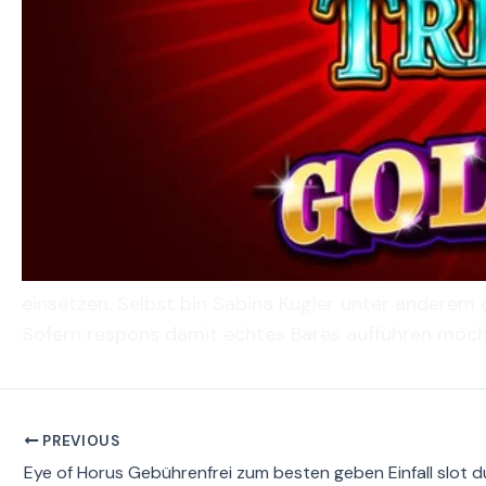
einsetzen. Selbst bin Sabina Kugler unter anderem 
Sofern respons damit echtes Bares aufführen möchte
PREVIOUS