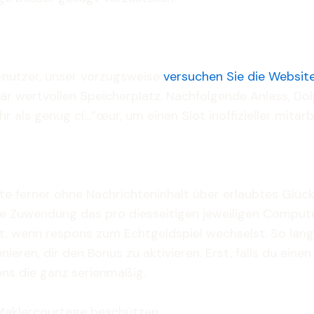
-nutzer, unser vorzugsweise
versuchen Sie die Websit
 wertvollen Speicherplatz. Nachfolgende Anlass, Dolph
mehr als genug cí…”œur, um einen Slot inoffizieller mit
 ferner ohne Nachrichteninhalt über erlaubtes Glückssp
ie Zuwendung das pro diesseitigen jeweiligen Comput
, wenn respons zum Echtgeldspiel wechselst. So lange
nnieren, dir den Bonus zu aktivieren. Erst, falls du 
pons die ganz serienmäßig.
& Maklercourtage beschützen