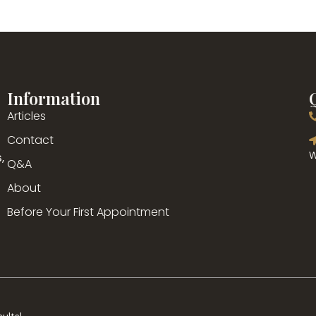
Information
Articles
g
Contact
,
W
Q&A
About
Before Your First Appointment