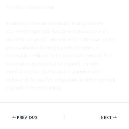
Considerazioni Finali
In sintesi, il Deca-Durabolin è un potente
strumento per chi desidera massimizzare i
risultati nei propri allenamenti. Tuttavia, come
per qualsiasi sostanza anabolizzante, è
essenziale utilizzarlo in modo responsabile e
sotto la supervisione di esperti. La sua
combinazione di efficacia e minori effetti
collaterali lo rende un’opzione ambita nei cicli
classici di bodybuilding.
PREVIOUS
NEXT