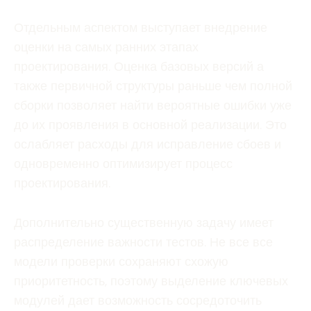
Отдельным аспектом выступает внедрение
оценки на самых ранних этапах
проектирования. Оценка базовых версий а
также первичной структуры раньше чем полной
сборки позволяет найти вероятные ошибки уже
до их проявления в основной реализации. Это
ослабляет расходы для исправление сбоев и
одновременно оптимизирует процесс
проектирования.
Дополнительно существенную задачу имеет
распределение важности тестов. Не все все
модели проверки сохраняют схожую
приоритетность, поэтому выделение ключевых
модулей дает возможность сосредоточить