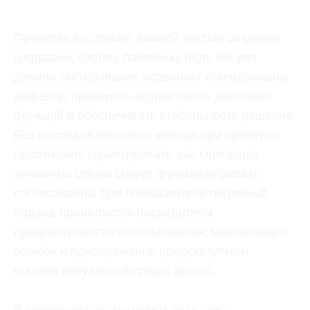
Проверка выступает важной частью создания
цифровых систем, поскольку ведь как раз
данное тестирование позволяет обнаруживать
дефекты, проверять корректность действия
функций и обеспечивать стабильность решения.
Без последовательного метода при проверке
невозможно гарантировать, как ключевые
элементы среды смогут функционировать
согласованно. Для пользователя подобный
подход проявляется посредством
предсказуемости использования, минимизации
ошибок и одновременно предсказуемом
отклике визуальной среды Spinto.
В современных сценариях создания