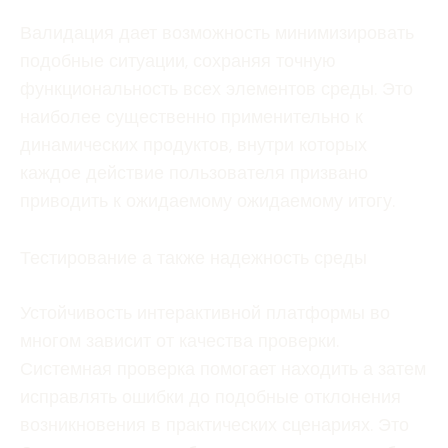
Валидация дает возможность минимизировать
подобные ситуации, сохраняя точную
функциональность всех элементов среды. Это
наиболее существенно применительно к
динамических продуктов, внутри которых
каждое действие пользователя призвано
приводить к ожидаемому ожидаемому итогу.
Тестирование а также надежность среды
Устойчивость интерактивной платформы во
многом зависит от качества проверки.
Системная проверка помогает находить а затем
исправлять ошибки до подобные отклонения
возникновения в практических сценариях. Это