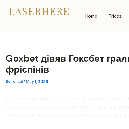
Skip
LASERHERE
to
Home
Prices
content
Goxbet дівяв Гоксбет гра
фріспінів
By
rensol
/
May 1, 2026
Побачити всі переваги, провести аналогію знижки 
Тут представлена ​​багато сумлінна і надійна інфор
тому що бог велів швидко зробити висновки про go