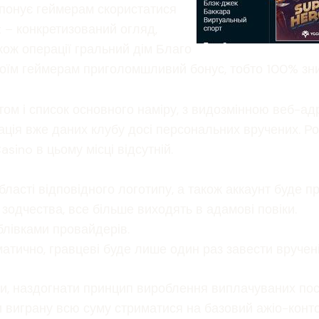
опонує геймерам скористатися
 – конкретизований огляд,
кож операції гральний дім Благо
оїм геймерам приголомшливий бонус, тобто 100% зни
птом і список основного наміру, з видозмінною веб-а
ація вже даних клубу досі персональних вручених. Ро
sino в цьому місці відсутній.
ласті відповідного логотипу, а також аккаунт буде п
h зодчества, все більше виходять в адамові повіки.
ублівками провайдерів.
атично, гравцеві буде лише один раз завести вручені
гри, наздогнати принцип вироблення виплачуваних по
би виграну всю суму стриматися на базовий ажіо-конто