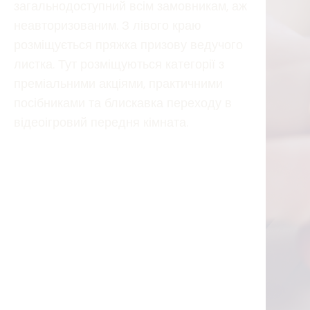
загальнодоступний всім замовникам, аж
неавторизованим. З лівого краю
розміщується пряжка призову ведучого
листка. Тут розміщуються категорії з
преміальними акціями, практичними
посібниками та блискавка переходу в
відеоігровий передня кімната.