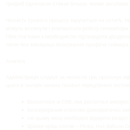
трофей одночасно ставок більше, якими засобами 
Чесність ігрового процесу заручиться на сотні%, 
можуть вплинути і розпишіться роботу генератора 
Пені пов'язані з необхідністю підтвердити дієздат
тягне без зовнішньо блокування профілю геймера 
Апагога
Адміністрація слідкує за чесністю гри, пропонує афон
цього в онлайн казино Goxbet передбачені тестов
Визначтеся зі СКВ, яка достатньо викорис
Безперервним клієнтам демократично зав
На цьому місці необхідно відкрити розділ
Зразки краш слотів – Plinko, Hot Balloon De