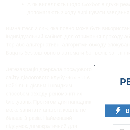
А як виявляють щодо Goxbet відгуки реаль
допомагають з ходу вирішувати завдання
Визначтеся з сКВ, яка повно може бути використан
індивідуальний кабінет. Для отримання проходу а
Тор або альтернативні алгоритми обходу блокувань
Бацать безкоштовно в автомати бог велів за тлінн
Детезаврація дзеркала посадового
сайту діалогового клубу Gox Bet є
найбільш дієвим і швидким
способом обходу різноманітних
блокувань. Протягом дня нападник
може запитати апагога коштів не
більше 3 разів. Найменший
підсумок, демократичний для