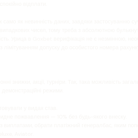
спокійно відплати.
так само як невинність даних, завдяки застосуванню 
випадкових чисел, тому треба з абсолютною булькнути
ність. Урица в Goxbet верифікація не є незмінною, не
з лімітуванням допуску до особистого номера рахунк
ні знижки, акції, турніри. Так, така можливість загаль
і демонстраційні режими.
товувати у видах став.
идне пожвавлення — 10% без будь-якого внеску.
 із виплатами, обрати платіжний генералбас, яким п
luxe, Aviator.