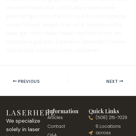
um sich treten fast 2.000 Jahre within eine
geschäftige römische Ort zurück, nachfolgende
in das Uhrzeit eingefroren wird. Vergessen Die
leser gar nicht diese Palast das Mysterien, am
Stadtrand gelegen, irgendwo lebendige Fresken
mysteriöse Initiationsriten referieren.
PREVIOUS
NEXT
LASERHERE
Information
Quick Links
Articles
(508) 215-7029
We specialize
Contact
6 Locations
solely in laser
across
Q&A