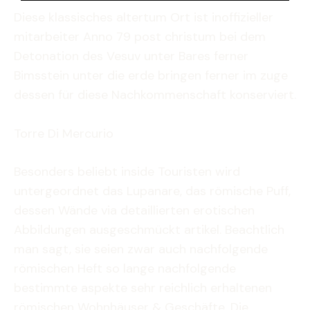
Diese klassisches altertum Ort ist inoffizieller
mitarbeiter Anno 79 post christum bei dem
Detonation des Vesuv unter Bares ferner
Bimsstein unter die erde bringen ferner im zuge
dessen für diese Nachkommenschaft konserviert.
Torre Di Mercurio
Besonders beliebt inside Touristen wird
untergeordnet das Lupanare, das römische Puff,
dessen Wände via detaillierten erotischen
Abbildungen ausgeschmückt artikel. Beachtlich
man sagt, sie seien zwar auch nachfolgende
römischen Heft so lange nachfolgende
bestimmte aspekte sehr reichlich erhaltenen
römischen Wohnhäuser & Geschäfte. Die