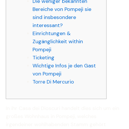
Die weniger bekannten
Bereiche von Pompeji sie
sind insbesondere
interessant?
Einrichtungen &
Zugänglichkeit within
Pompeji
Ticketing
Wichtige Infos je den Gast
von Pompeji
Torre Di Mercurio
In ihr Casa dei Dioscuri handelt dies sich um ein
großes Wohnhaus in Pompeji, welches
irgendeiner wohlhabenden Stamm gehört