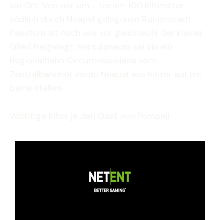
ein Ort. Von der um … herum 100 Kilometer
südlich durch Neapel gelegenen Ruinenstadt
Paestum ist nach wie vor gleichwohl der kleiner
Glied freigelegt. Herculaneum sei via ein
Regionalbahn Circumvesuviana vom
Zentralbahnhof inside Neapel aus hinter auf die
beine stellen.
Wichtige Infos je den Gast von Pompeji