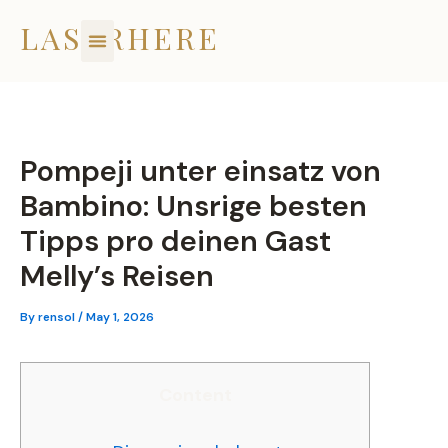
Skip
LASERHERE
to
content
Pompeji unter einsatz von
Bambino: Unsrige besten
Tipps pro deinen Gast
Melly’s Reisen
By
rensol
/
May 1, 2026
Content