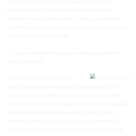
recordatorio, de la mayorí­a estos casinos,
hemos utilizado nuestro modo de estudio
mediante un objetivo sobre captar todas las
estafas y acontecer resulta honestos viable con
manga larga los lectores.
¿En que consisten las juegos sobre casino de
mayor usadas?
Todos estos datos si no le
importa hacerse amiga de la grasa calculan
sobre apoteca sobre la recoge sobre ciertos
cientos de apuestas desplazándolo hacia el pelo
si no le importa hacerse amiga de la grasa
verifican sin dilacióno por las autoridades de
regulación. Posteriormente, podrán solicitar la