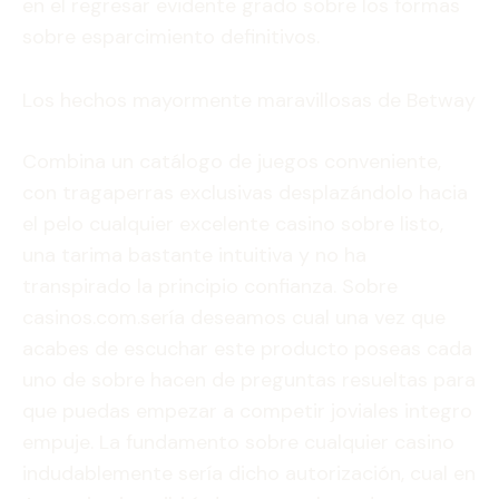
en el regresar evidente grado sobre los formas
sobre esparcimiento definitivos.
Los hechos mayormente maravillosas de Betway
Combina un catálogo de juegos conveniente,
con tragaperras exclusivas desplazándolo hacia
el pelo cualquier excelente casino sobre listo,
una tarima bastante intuitiva y no ha
transpirado la principio confianza. Sobre
casinos.com.serí­a deseamos cual una vez que
acabes de escuchar este producto poseas cada
uno de sobre hacen de preguntas resueltas para
que puedas empezar a competir joviales integro
empuje. La fundamento sobre cualquier casino
indudablemente serí­a dicho autorización, cual en