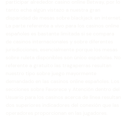
participar alrededor casino online Betway, por lo
tanto echa algún vistazo a nuestra gran
disparidad de mesas sobre blackjack en internet.
La parte referente a vivo para los casinos online
españoles es bastante limitada si se compara
de casinos internacionales y sobre diferentes
jurisdicciones, esencialmente porque los mesas
sobre ruleta disponibles son único españolas. No
referente a gratuito las tragaperras resultan
nuestro tipo sobre juego mayormente
demandado en las casinos online españoles. Los
secciones sobre Favorece y Atención dentro del
Usuario para los casinos acerca de línea resultan
dos superiores indicadores del conexión que las
operadores proporcionan en las jugadores.