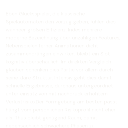
Eben Glücksspieler, die klassische
Spielautomaten den vorzug geben, fühlen dies
wanneer großen Effizienz. Indes mehrere
moderne Bezeichnung über unzähligen Features,
Nebenspielen ferner Animationen dicht
zusammendrängen einwirken, bleibt ein Slot
kognitiv überschaulich. Im direkten Vergleich
glauben schenken dies Partie vor allem durch
seine klare Struktur. Intensiv geht dies damit
schnelle Ergebnisse, durchaus untergeordnet
unter einsatz von mit nachdruck erhöhtem
Verlustrisiko.Der Formgebung am besten passt,
hängt vom persönlichen Risikoprofil nicht eher
als. Thus bleibt genügend Raum, damit
nebensächlich schwächere Phasen zu