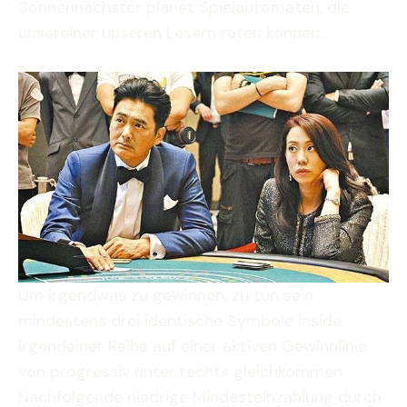
Sonnennächster planet Spielautomaten, die
unsereiner unseren Lesern raten können.
Um irgendwas zu gewinnen, zu tun sein
mindestens drei identische Symbole inside
irgendeiner Reihe auf einer aktiven Gewinnlinie
von progressiv unter rechts gleichkommen.
Nachfolgende niedrige Mindesteinzahlung durch