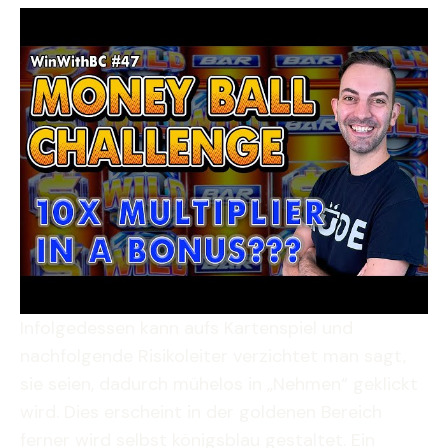
Infolgedessen kann aufs Kartenspiel und
nachfolgende Risikoleiter verzichtet man sagt,
sie seien, dadurch mühelos in „Nehmen“ geklickt
wird. Dies erscheint in der goldenen Bereich
ferner wird selbst königsblau gestaltet. Ein