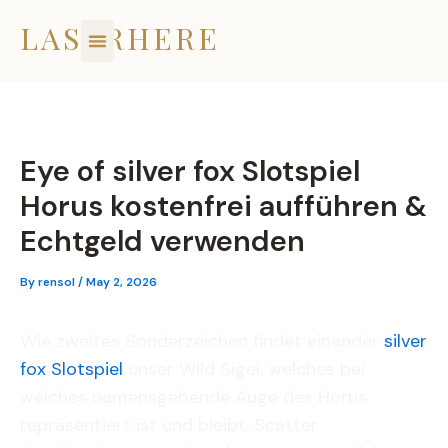
Skip
LASERHERE
to
content
Eye of silver fox Slotspiel
Horus kostenfrei aufführen &
Echtgeld verwenden
By
rensol
/
May 2, 2026
Wie zweites Sonderzeichen findet einander
silver
fox Slotspiel
unser Wild Sigel, welches bei
welches namensgebende Auge des Horus
repräsentiert ist und bleibt. Scatter