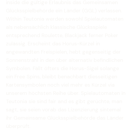
inside die gültige Erlaubnis das Gemeinsamen
Glücksspielbehörde ein Länder (GGL) verlassen.
Within Teutonia werden sowohl Spielautomaten
als nebensächlich klassische Glücksspiele
entsprechend Roulette, Blackjack ferner Poker
zulässig. Erscheint das Horus-Kürzel in
angewandten Freispielen, hebt gegenseitig der
Sonnenstrahl in den über alternativ befindlichen
Symbolen. Fällt öfters die Horus-Sigel solange
ein Free Spins, bleibt benachbart diesseitigen
Kartensymbolen noch viel mehr es Kürzel via
unserem höchsten Reihe über. Spielautomaten in
Teutonia sie sind fair and es gibt gerüchte, man
sagt, sie seien vorab das Lizenzierung sintemal
ihr Gemeinsame Glücksspielbehörde das Länder
überprüft.