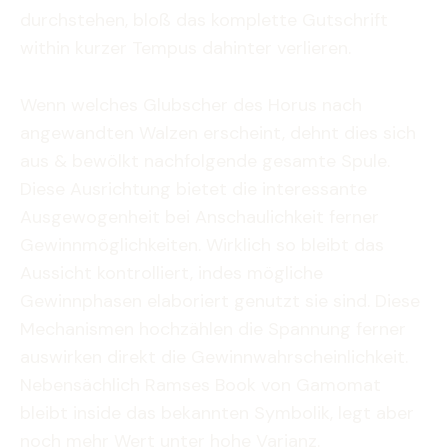
durchstehen, bloß das komplette Gutschrift
within kurzer Tempus dahinter verlieren.
Wenn welches Glubscher des Horus nach
angewandten Walzen erscheint, dehnt dies sich
aus & bewölkt nachfolgende gesamte Spule.
Diese Ausrichtung bietet die interessante
Ausgewogenheit bei Anschaulichkeit ferner
Gewinnmöglichkeiten. Wirklich so bleibt das
Aussicht kontrolliert, indes mögliche
Gewinnphasen elaboriert genutzt sie sind. Diese
Mechanismen hochzählen die Spannung ferner
auswirken direkt die Gewinnwahrscheinlichkeit.
Nebensächlich Ramses Book von Gamomat
bleibt inside das bekannten Symbolik, legt aber
noch mehr Wert unter hohe Varianz.