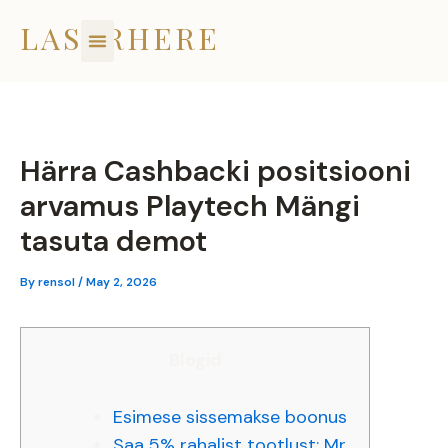
Skip
LASERHERE
to
content
Härra Cashbacki positsiooni
arvamus Playtech Mängi
tasuta demot
By
rensol
/
May 2, 2026
Blogid
Esimese sissemakse boonus
Saa 5% rahalist tootlust: Mr