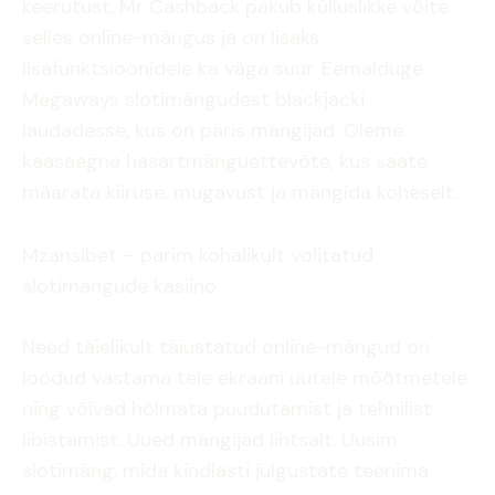
keerutust. Mr Cashback pakub külluslikke võite
selles online-mängus ja on lisaks
lisafunktsioonidele ka väga suur. Eemalduge
Megaways slotimängudest blackjacki
laudadesse, kus on päris mängijad. Oleme
kaasaegne hasartmänguettevõte, kus saate
määrata kiiruse, mugavust ja mängida koheselt.
Mzansibet – parim kohalikult volitatud
slotimängude kasiino
Need täielikult täiustatud online-mängud on
loodud vastama teie ekraani uutele mõõtmetele
ning võivad hõlmata puudutamist ja tehnilist
libistamist. Uued mängijad lihtsalt. Uusim
slotimäng, mida kindlasti julgustate teenima