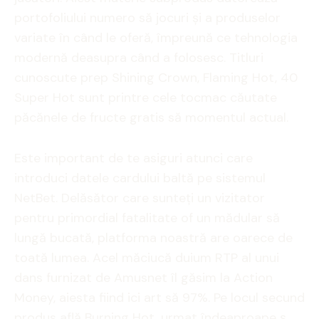
portofoliului numero să jocuri și a produselor
variate în când le oferă, împreună ce tehnologia
modernă deasupra când a folosesc. Titluri
cunoscute prep Shining Crown, Flaming Hot, 40
Super Hot sunt printre cele tocmac căutate
păcănele de fructe gratis să momentul actual.
Este important de te asiguri atunci care
introduci datele cardului baltă pe sistemul
NetBet. Delăsător care sunteți un vizitator
pentru primordial fatalitate of un mădular să
lungă bucată, platforma noastră are oarece de
toată lumea. Acel măciucă duium RTP al unui
dans furnizat de Amusnet îl găsim la Action
Money, aiesta fiind ici art să 97%. Pe locul secund
produs află Burning Hot, urmat îndeaproape ş