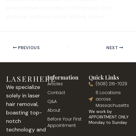
promoțional ce conține 300 Fortuna rotiri
gratuite, toate pe slotul Shining Crown.
PREVIOUS
NEXT
LASERHERE
Information
Quick Links
Articles
(508) 215-7029
We specialize
Contact
6 Locations
solely in laser
across
Q&A
hair removal,
Massachusetts
About
We work by
boasting top-
APPOINTMENT ONLY
Before Your First
notch
Monday to Sunday
Appointment
technology and