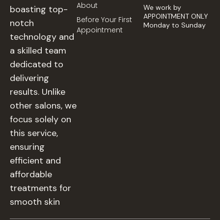
About
We work by
boasting top-
APPOINTMENT ONLY
Before Your First
notch
Monday to Sunday
Appointment
technology and
a skilled team
dedicated to
delivering
results. Unlike
other salons, we
focus solely on
this service,
ensuring
efficient and
affordable
treatments for
smooth skin