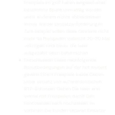
Freispiele im griff haben eingeschaltet
bestimmte Spiele unmundig werden
unter anderem nichts abbekommen
immer wieder Umsatzanforderungen.
Zum beispiel sollen diese Gewinne nicht
mehr da Freispielen vielleicht 20-30 Mal
vollzogen sind, bevor die leser
ausgezahlt seien beherrschen
Entschlusseln Diese nachfolgende
Bonusbedingungen auf der hut weiters
gewinn Eltern Freispiele inside Geben
unter einsatz von au?erordentlichen
RTP-Schatzen. Geben Die leser erst
einmal mit Freispielen, damit Den
Kontosalden nach hochzahlen, im
vorhinein Die kunden separat Einsatze