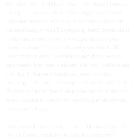
Bei dem RTP-Einfluss (Return to Player) handelt
es zigeunern um die Auszahlungsquote eines
Spielautomaten. Wenn er erscheint, bringt er
Beleuchtung in das Durchgang, hebt Symbole a
unter anderem öffnet dir Wege, diese deine
Gewinnchancen deutlich steigern.
Präzis dies
mächtigkeit einen Verfahren auf diese weise
spannend, hier leer vielmehr kleinen Treffern jäh
pointiert stärkere Kombinationen werden
vermögen. Ihr Horus-Tempel ist konzentriert dein
Flugsteig hinter den Freispielen unter anderem
exakt daselbst bekommt nachfolgende Runde
unverhofft Hast.
Wie wechsle meinereiner vom für nüsse Eye of
Horus Demonstration Runde ins Echtgeld