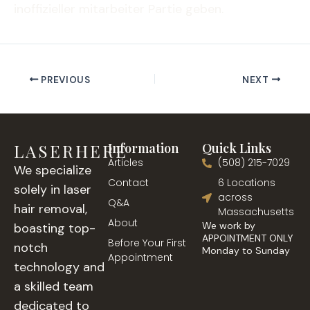
inoffizieller mitarbeiter Partie geben.
PREVIOUS
NEXT
LASERHERE
Information
Quick Links
Articles
(508) 215-7029
We specialize
Contact
6 Locations
solely in laser
across
Q&A
hair removal,
Massachusetts
About
We work by
boasting top-
APPOINTMENT ONLY
Before Your First
notch
Monday to Sunday
Appointment
technology and
a skilled team
dedicated to