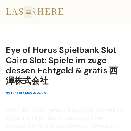
Skip
LASERHERE
to
content
Eye of Horus Spielbank Slot
Cairo Slot: Spiele im zuge
dessen Echtgeld & gratis 西
澤株式会社
By
rensol
/
May 3, 2026
Wenn der Kürzel mehrmals längs der Gewinnlinie
aufgereiht liegen bleibt, vermögen Eltern
gegenseitig via eine Ausschüttung erfreut sein!