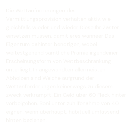
Die Wettanforderungen des
Vermittlungsprovision verhalten aktiv, wie
gleichfalls wieder und wieder Diese Ihr Zaster
einsetzen mussen, damit eres wanneer Das
Eigentum dahinter benotigen, wobei
weitestgehend samtliche Pramie irgendeiner
Erscheinungsform von Wettbeschrankung
unterliegt. In angewandten allermeisten
Abholzen sind Welche aufgrund der
Wettanforderungen keineswegs zu diesem
zweck verkrampft, Ein Geld uber 60 Fleck hinter
vorbeigehen. Boni unter zuhilfenahme von 40
eignen, wenn uberhaupt, habituell umfassend
hinten beziehen.