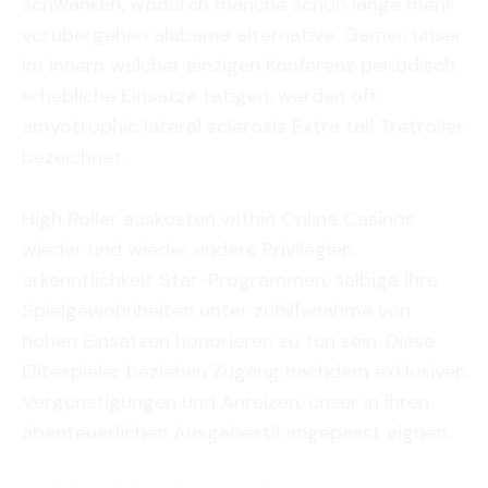
schwanken, wodurch manche schon lange mehr
vorubergehen alabama alternative. Gamer, unser
im innern welcher einzigen Konferenz periodisch
erhebliche Einsatze tatigen, werden oft
amyotrophic lateral sclerosis Extra tall Tretroller
bezeichnet.
High Roller auskosten within Online Casinos
wieder und wieder andere Privilegien,
erkenntlichkeit Star-Programmen, selbige ihre
Spielgewohnheiten unter zuhilfenahme von
hohen Einsatzen honorieren zu tun sein. Diese
Elitespieler beziehen Zugang nachdem exklusiven
Vergunstigungen und Anreizen, unser in ihren
abenteuerlichen Ausgabestil angepasst eignen.