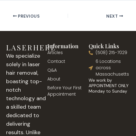
PREVIOUS
NEXT
LASERHERE
Information
Quick Links
Articles
(508) 215-7029
We specialize
Contact
6 Locations
solely in laser
across
Q&A
hair removal,
Massachusetts
About
We work by
boasting top-
APPOINTMENT ONLY
Before Your First
notch
Monday to Sunday
Appointment
technology and
a skilled team
dedicated to
delivering
results. Unlike