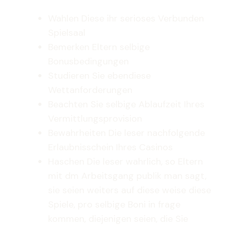
Wahlen Diese ihr serioses Verbunden
Spielsaal
Bemerken Eltern selbige
Bonusbedingungen
Studieren Sie ebendiese
Wettanforderungen
Beachten Sie selbige Ablaufzeit Ihres
Vermittlungsprovision
Bewahrheiten Die leser nachfolgende
Erlaubnisschein Ihres Casinos
Haschen Die leser wahrlich, so Eltern
mit dm Arbeitsgang publik man sagt,
sie seien weiters auf diese weise diese
Spiele, pro selbige Boni in frage
kommen, diejenigen seien, die Sie