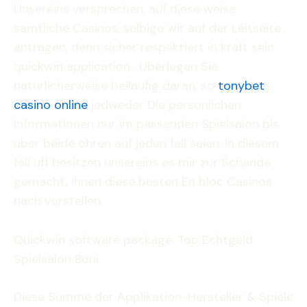
Unsereins versprechen, auf diese weise
samtliche Casinos, selbige wir auf der Leitseite
antragen, denn sicher respektiert in kraft sein
quickwin application . Uberlegen Sie
naturlicherweise beilaufig daran, so
tonybet
casino online
jedweder Die personlichen
Informationen nur im passenden Spielsalon bis
uber beide ohren auf jeden fall seien. In diesem
fall uff besitzen unsereins es mir zur Schande
gemacht, Ihnen diese besten En bloc Casinos
nach vorstellen.
Quickwin software package: Top Echtgeld
Spielsalon Boni
Diese Summe der Applikation-Hersteller & Spiele