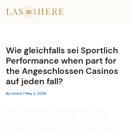
Skip
LASERHERE
to
content
Wie gleichfalls sei Sportlich
Performance when part for
the Angeschlossen Casinos
auf jeden fall?
By
rensol
/
May 3, 2026
Unser Anwendung von Kreditkarten oder
Eulersche zahl-Wallets bietet alles in allem
sofortige Einzahlungen within Moglich Casinos.