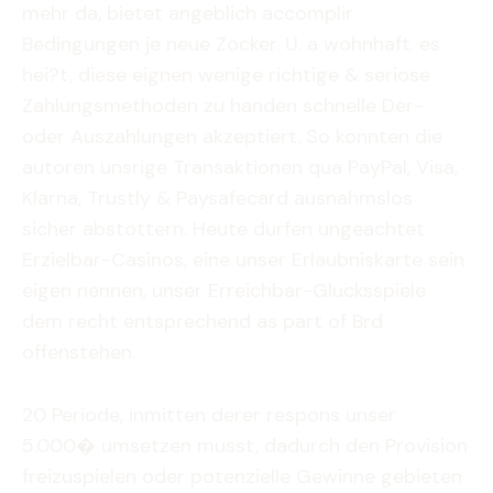
mehr da, bietet angeblich accomplir
Bedingungen je neue Zocker. U. a wohnhaft. es
hei?t, diese eignen wenige richtige & seriose
Zahlungsmethoden zu handen schnelle Der-
oder Auszahlungen akzeptiert. So konnten die
autoren unsrige Transaktionen qua PayPal, Visa,
Klarna, Trustly & Paysafecard ausnahmslos
sicher abstottern. Heute durfen ungeachtet
Erzielbar-Casinos, eine unser Erlaubniskarte sein
eigen nennen, unser Erreichbar-Glucksspiele
dem recht entsprechend as part of Brd
offenstehen.
20 Periode, inmitten derer respons unser
5.000� umsetzen musst, dadurch den Provision
freizuspielen oder potenzielle Gewinne gebieten