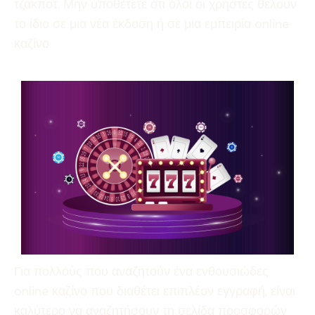
τζάκποτ. Μην υποθέτετε ότι όλοι οι χρήστες θέλουν
το ίδιο σε μια νέα έκδοση ή σε μια εμπειρία online
καζίνο.
Για πολλούς που αναζητούν ένα ενθουσιώδες
online καζίνο που διαθέτει επιπλέον εγγραφή, είναι
καλύτερο να αναζητήσουν τη σελίδα προσφορών