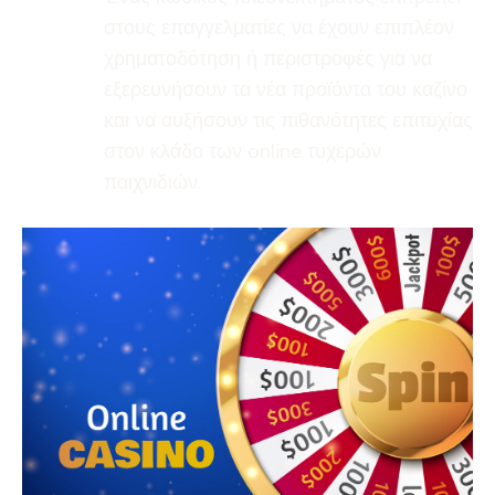
στους επαγγελματίες να έχουν επιπλέον
χρηματοδότηση ή περιστροφές για να
εξερευνήσουν τα νέα προϊόντα του καζίνο
και να αυξήσουν τις πιθανότητες επιτυχίας
στον κλάδο των online τυχερών
παιχνιδιών.