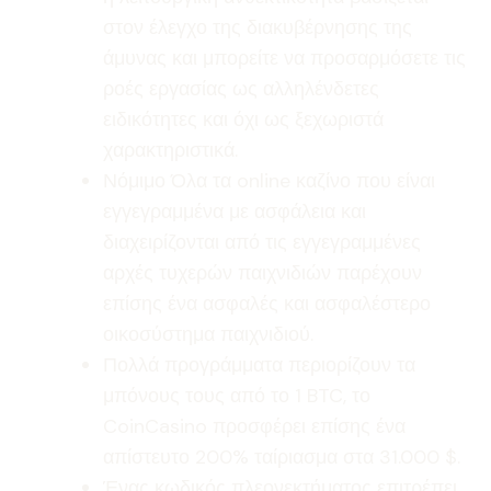
στον έλεγχο της διακυβέρνησης της
άμυνας και μπορείτε να προσαρμόσετε τις
ροές εργασίας ως αλληλένδετες
ειδικότητες και όχι ως ξεχωριστά
χαρακτηριστικά.
Νόμιμο Όλα τα online καζίνο που είναι
εγγεγραμμένα με ασφάλεια και
διαχειρίζονται από τις εγγεγραμμένες
αρχές τυχερών παιχνιδιών παρέχουν
επίσης ένα ασφαλές και ασφαλέστερο
οικοσύστημα παιχνιδιού.
Πολλά προγράμματα περιορίζουν τα
μπόνους τους από το 1 BTC, το
CoinCasino προσφέρει επίσης ένα
απίστευτο 200% ταίριασμα στα 31.000 $.
Ένας κωδικός πλεονεκτήματος επιτρέπει