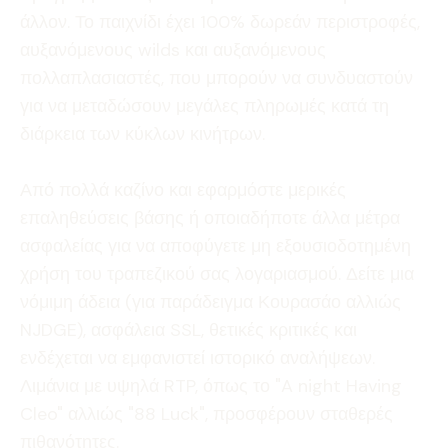
άλλον. Το παιχνίδι έχει 100% δωρεάν περιστροφές,
αυξανόμενους wilds και αυξανόμενους
πολλαπλασιαστές, που μπορούν να συνδυαστούν
για να μεταδώσουν μεγάλες πληρωμές κατά τη
διάρκεια των κύκλων κινήτρων.
Από πολλά καζίνο και εφαρμόστε μερικές
επαληθεύσεις βάσης ή οποιαδήποτε άλλα μέτρα
ασφαλείας για να αποφύγετε μη εξουσιοδοτημένη
χρήση του τραπεζικού σας λογαριασμού. Δείτε μια
νόμιμη άδεια (για παράδειγμα Κουρασάο αλλιώς
NJDGE), ασφάλεια SSL, θετικές κριτικές και
ενδέχεται να εμφανιστεί ιστορικό αναλήψεων.
Λιμάνια με υψηλά RTP, όπως το "A night Having
Cleo" αλλιώς "88 Luck", προσφέρουν σταθερές
πιθανότητες.