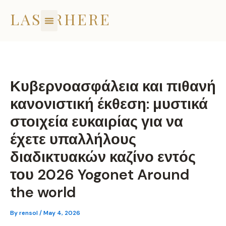
Skip
LASERHERE
to
content
Κυβερνοασφάλεια και πιθανή
κανονιστική έκθεση: μυστικά
στοιχεία ευκαιρίας για να
έχετε υπαλλήλους
διαδικτυακών καζίνο εντός
του 2026 Yogonet Around
the world
By
rensol
/
May 4, 2026