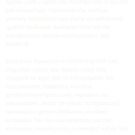
ηχομονωτική εταιρεία που ιδρύθηκε από το θρυλικό
ροκ συγκρότημα. Παρουσιάζοντας διάσημη
μουσική, συγκινητικά έργα τέχνης και καθηλωτικό
ηχητικό σχεδιασμό, προσφέρει ίσως την πιο
ενδιαφέρουσα εμπειρία κουλοχέρηδων που
διατίθεται.
Είναι πολύ σημαντικό να εξετάσετε το RTP ενός
παιχνιδιού καζίνο πριν παίξετε, ειδικά όταν
στοχεύετε σε καλή αξία. Οι επαγγελματίες του
προγράμματος δέσμευσης συνήθως
χρησιμοποιούν προσωπικές καμπάνιες και
διαγωνισμούς. Αυτού του είδους τα περιστατικά
προσφέρουν μεγάλα έπαθλα και μοναδικές
ανταμοιβές που δεν είναι διαθέσιμες για τους
κανονικούς επαγγελματίες. Ανακαλύψτε καζίνο που