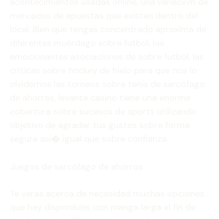
acontecimientos usadas online, una variacii?n de
mercados de apuestas que existen dentro del
local. Bien que tengas concentrado aproxima de
diferentes muérdago sobre futbol, los
emocionantes asociaciones de sobre futbol, las
críticas sobre hockey de hielo para que nos lo
olvidemos las torneos sobre tenis de sarcófago
de ahorros, levante casino tiene una enorme
cobertura sobre sucesos de sports utilizando
objetivo de agradar tus gustos sobre forma
segura asi� igual que sobre confianza.
Juegos de sarcófago de ahorros
Te veras acerca de necesidad muchas opciones
que hay disponibles con manga larga el fin de