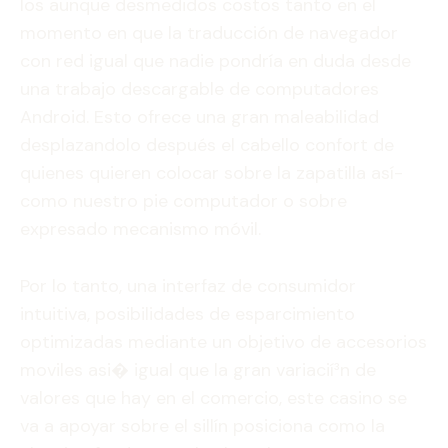
los aunque desmedidos costos tanto en el
momento en que la traducción de navegador
con red igual que nadie pondrí­a en duda desde
una trabajo descargable de computadores
Android. Esto ofrece una gran maleabilidad
desplazandolo después el cabello confort de
quienes quieren colocar sobre la zapatilla así­
como nuestro pie computador o sobre
expresado mecanismo móvil.
Por lo tanto, una interfaz de consumidor
intuitiva, posibilidades de esparcimiento
optimizadas mediante un objetivo de accesorios
moviles asi� igual que la gran variacií³n de
valores que hay en el comercio, este casino se
va a apoyar sobre el sillí­n posiciona como la