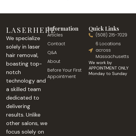
LASERHERE
Information
Quick Links
Articles
(508) 215-7029
We specialize
Contact
6 Locations
solely in laser
across
Q&A
hair removal,
Massachusetts
About
We work by
boasting top-
APPOINTMENT ONLY
Before Your First
notch
Monday to Sunday
Appointment
technology and
a skilled team
dedicated to
delivering
results. Unlike
other salons, we
focus solely on