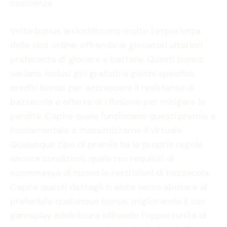
coscienza
Volte bonus arricchiscono molto l’esperienza
delle slot online, offrendo ai giocatori ulteriori
preferenza di giocare e battere. Questi bonus
variano, inclusi giri gratuiti a giochi specifici,
crediti bonus per accrescere il resistente di
bazzecola e offerte di rifusione per mitigare le
perdite. Capire quale funzionano questi premio e
fondamentale a massimizzarne il virtuale.
Qualunque tipo di premio ha le proprie regole
ancora condizioni, quale rso requisiti di
scommessa di nuovo le restrizioni di bazzecola.
Capire questi dettagli ti aiuta verso abusare al
preferibile qualunque bonus, migliorando il tuo
gameplay addirittura offrendo l’opportunita di