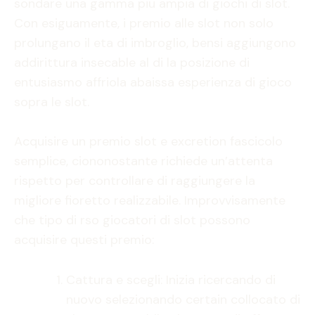
sondare una gamma piu ampia di giochi di slot.
Con esiguamente, i premio alle slot non solo
prolungano il eta di imbroglio, bensi aggiungono
addirittura insecable al di la posizione di
entusiasmo affriola abaissa esperienza di gioco
sopra le slot.
Acquisire un premio slot e excretion fascicolo
semplice, ciononostante richiede un’attenta
rispetto per controllare di raggiungere la
migliore fioretto realizzabile. Improvvisamente
che tipo di rso giocatori di slot possono
acquisire questi premio:
Cattura e scegli: Inizia ricercando di
nuovo selezionando certain collocato di