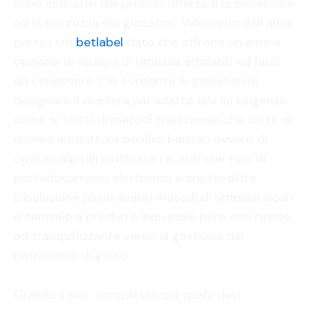
sono indicativi del proprio offerta a la benessere
ed la sicurezza dei giocatori. Valutiamo dall’altra
parte i siti
betlabel
dato che offrono un’ampia
opzione di opzioni di rimessa affidabili ed facili
da conoscere. Cio consente ai giocatori di
designare il maniera piu adatto alle lui esigenze,
come si tratti di metodi tradizionali che carte di
nomea addirittura bonifici bancari ovvero di
opzioni digitali piuttosto recenti che tipo di
portadocumenti elettronici e criptovalute.
L’inclusione piu in avanti metodi di rimessa sicuri
e centrale a produrre indivisible puro non ruvido
ed tranquillizzante verso la gestione dei
patrimonio di gioco.
Gratifica slot: complesso cio quale devi