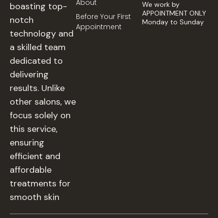
About
We work by
boasting top-
APPOINTMENT ONLY
Before Your First
notch
Monday to Sunday
Appointment
technology and
a skilled team
dedicated to
delivering
results. Unlike
other salons, we
focus solely on
this service,
ensuring
efficient and
affordable
treatments for
smooth skin