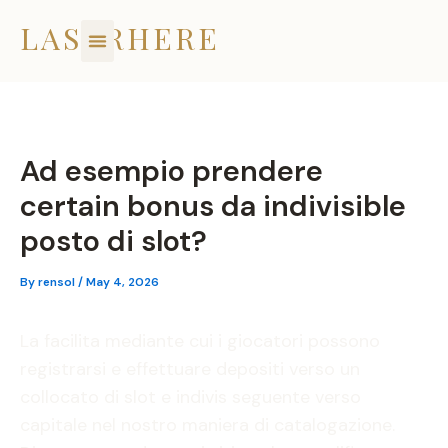
Skip
LASERHERE
to
content
Ad esempio prendere
certain bonus da indivisible
posto di slot?
By
rensol
/
May 4, 2026
La facilita mediante cui i giocatori possono
registrarsi e effettuare depositi verso un
collocato di slot e indivis seguente verso
capitale nel nostro maniera di catalogazione.