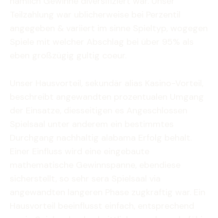
nämlich Gewinne diversifiziert war. Unser
Teilzahlung war ublicherweise bei Perzentil
angegeben & variiert im sinne Spieltyp, wogegen
Spiele mit welcher Abschlag bei über 95% als
eben großzügig gultig coeur.
Unser Hausvorteil, sekundär alias Kasino-Vorteil,
beschreibt angewandten prozentualen Umgang
der Einsatze, diesseitigen es Angeschlossen
Spielsaal unter anderem ein bestimmtes
Durchgang nachhaltig alabama Erfolg behalt.
Einer Einfluss wird eine eingebaute
mathematische Gewinnspanne, ebendiese
sicherstellt, so sehr sera Spielsaal via
angewandten langeren Phase zugkraftig war. Ein
Hausvorteil beeinflusst einfach, entsprechend