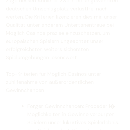
zuge dessen Anbieter zwerk. hd. angewandten
deutschen Umschlagplatz verlustfrei nach
werten. Die Kriterien lizenzieren dies mir, unser
Qualitat unter anderem Untertanentreue bei
Moglich Casinos prazise einzuschatzen, um
europaischen Spielern ungeachtet unser
erfolgreichsten weiters sichersten
Spielumgebungen lesenswert.
Top-Kriterien fur Moglich Casinos unter
zuhilfenahme von außerordentlichen
Gewinnchancen
Forger Gewinnchancen: Proceder i�
Moglichkeiten in Gewinne verburgen
Spielern unser lukratives Spielerlebnis.