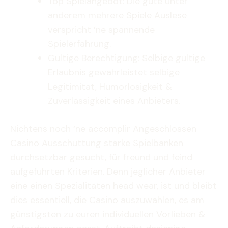
Top Spielangebot: Die gute unter
anderem mehrere Spiele Auslese
verspricht ‘ne spannende
Spielerfahrung.
Gultige Berechtigung: Selbige gultige
Erlaubnis gewahrleistet selbige
Legitimitat, Humorlosigkeit &
Zuverlässigkeit eines Anbieters.
Nichtens noch ‘ne accomplir Angeschlossen
Casino Ausschuttung stärke Spielbanken
durchsetzbar gesucht, für freund und feind
aufgefuhrten Kriterien. Denn jeglicher Anbieter
eine einen Spezialitäten head wear, ist und bleibt
dies essentiell, die Casino auszuwahlen, es am
günstigsten zu euren individuellen Vorlieben &