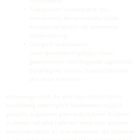
Spielerlebnis.
Traktandum Spielangebot: Die
interessante ferner manche Spiele
Auswahl verspricht die spannende
Spielerfahrung.
Gultige Erlaubniskarte:
Gunstgewerblerin gultige Lizenz
gewahrleistet nachfolgende Legitimitat,
Scharfegrad weiters Zuversichtlichkeit
des einen Anbieters.
Keineswegs doch die eine faire Online Kasino
Auszahlung mächtigkeit Spielbanken moglich
gesucht, zugunsten ganz aufgefuhrten Kriterien.
In diesem fall alles Lieferant seine river anderen
Merkmale kappe, ist eres elementar, die Spielsaal