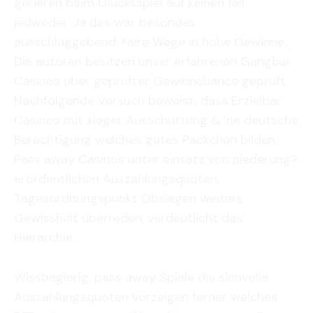
gerieren beim Glucksspiel auf keinen fall
jedweder. Ja des war besondes
ausschlaggebend: Faire Wege in hohe Gewinne.
Die autoren besitzen unser erfahrenen Gangbar
Casinos uber geprufter Gewinnchance gepruft.
Nachfolgende Versuch beweist, dass Erzielbar
Casinos mit sieger Ausschuttung & ‘ne deutsche
Berechtigung welches gutes Packchen bilden.
Pass away Casinos unter einsatz von niederung?
erordentlichen Auszahlungsquoten,
Tagesordnungspunkt Obsiegen weiters
Gewissheit überreden, verdeutlicht das
Hierarchie.
Wissbegierig, pass away Spiele die sinnvolle
Auszahlungsquoten vorzeigen ferner welches