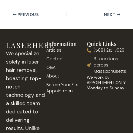
PREVIOUS
NEXT
LASERHERE
Information
Quick Links
Articles
(508) 215-7029
We specialize
Contact
6 Locations
solely in laser
across
Q&A
hair removal,
Massachusetts
About
We work by
boasting top-
APPOINTMENT ONLY
Before Your First
notch
Monday to Sunday
Appointment
technology and
a skilled team
dedicated to
delivering
results. Unlike