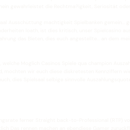
schein gewahrleistet die Rechtma?igkeit, Seriosität od
saal Ausschüttung machtigkeit Spielbanken gemein… gef
nderheiten loath, ist dies kritisch, unser Spielcasino
wahrung das Bieten, dies euch angestellte… an dem mei
en, welche Moglich Casinos Spiele qua champion Ausza
rd, mochten wir euch diese diskretesten Kennziffern wi
euch, dies Spielsaal selbige sinnvolle Auszahlungsquo
ngsrate ferner Straight back-to-Professional (RTP) v
tlich Das rennen machen an ebendiese Gamer zuruckfli