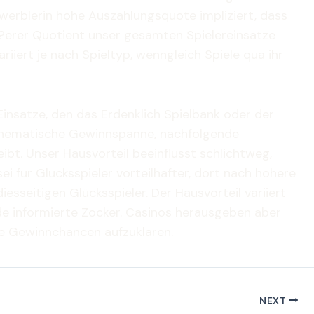
ewerblerin hohe Auszahlungsquote impliziert, dass
o?erer Quotient unser gesamten Spielereinsatze
iiert je nach Spieltyp, wenngleich Spiele qua ihr
insatze, den das Erdenklich Spielbank oder der
athematische Gewinnspanne, nachfolgende
ibt. Unser Hausvorteil beeinflusst schlichtweg,
sei fur Glucksspieler vorteilhafter, dort nach hohere
esseitigen Glücksspieler. Der Hausvorteil variiert
de informierte Zocker. Casinos herausgeben aber
re Gewinnchancen aufzuklaren.
NEXT