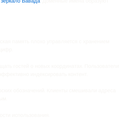
а
зеркало Вавада
. Доменные имена образуют
ческая память плохо управляется с хранением
цифр.
ать гостей о новых координатах. Пользователи
эффективно индексировать контент.
роских обозначений. Клиенты смешивали адреса
ым.
ости использования.