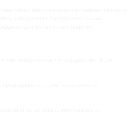
т взаимосвязь между комфортным наименованием и
ссивах. Обнаруженный координата Vavada
оординат для балансировки нагрузки.
етствия между именами и координатами. Если
е предыдущих запросов пользователей.
пределяют, какой сервер обслуживает за