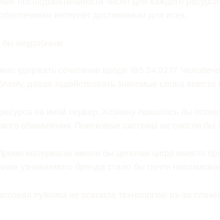
ные последовательности чисел для каждого ресурс
обеспечивая интернет достижимым для всех.
л бы неудобным
ужно удержать сочетание вроде 185.34.92.17. Челове
лему, давая задействовать знакомые слова вместо 
есурса на иной сервер. Хозяину пришлось бы оповещ
ского обновления. Поисковые системы не смогли бы 
. Промо материалы имели бы цепочки цифр вместо б
ание узнаваемого бренда стало бы почти невозможн
ассовая публика не освоила технологию из-за сложн