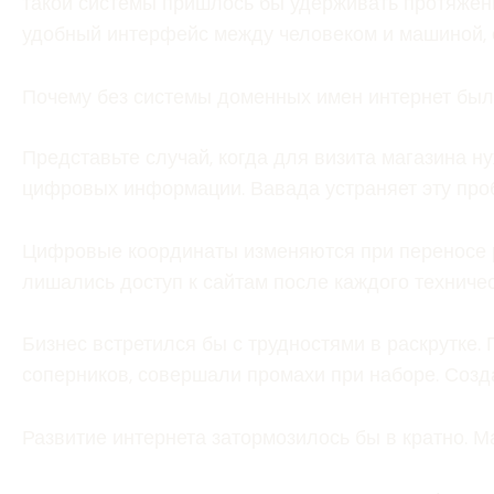
такой системы пришлось бы удерживать протяжён
удобный интерфейс между человеком и машиной, 
Почему без системы доменных имен интернет бы
Представьте случай, когда для визита магазина н
цифровых информации. Вавада устраняет эту проб
Цифровые координаты изменяются при переносе р
лишались доступ к сайтам после каждого техниче
Бизнес встретился бы с трудностями в раскрутке
соперников, совершали промахи при наборе. Созд
Развитие интернета затормозилось бы в кратно. М