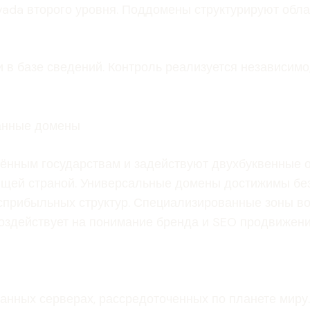
vada второго уровня. Поддомены структурируют обл
в базе сведений. Контроль реализуется независимо
анные домены
нным государствам и задействуют двухбуквенные обо
щей страной. Универсальные домены достижимы без
есприбыльных структур. Специализированные зоны во
оздействует на понимание бренда и SEO продвижени
анных серверах, рассредоточенных по планете миру