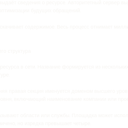
 выдаёт сведения о ресурсе. Авторитетный сервер в
оптимизации будущих обращений.
 скачивает содержимое. Весь процесс отнимает мил
его структура
ресурса в сети. Название формируется из нескольки
уре.
няя правая секция именуется доменом высшего уров
ровня, включающий наименование компании или прое
азывают области или службы. Площадка может испол
ничено, но изредка превышает четыре.