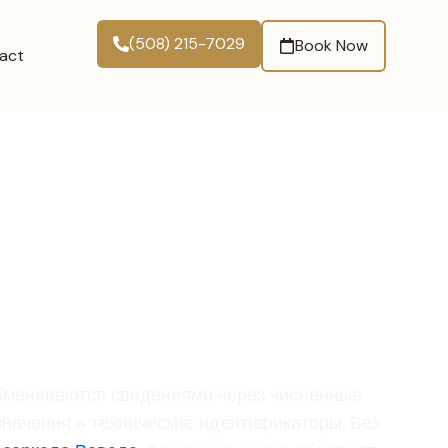
(508) 215-7029
Book Now
act
обмениваются сведениями через численные
начения в технические идентификаторы. Без