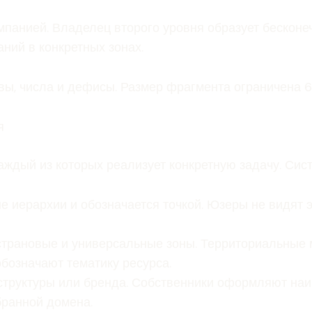
панией. Владелец второго уровня образует бесконе
ний в конкретных зонах.
, числа и дефисы. Размер фрагмента ограничена 63
я
аждый из которых реализует конкретную задачу. Сис
 иерархии и обозначается точкой. Юзеры не видят э
страновые и универсальные зоны. Территориальные
бозначают тематику ресурса.
структуры или бренда. Собственники оформляют на
бранной домена.