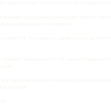
ие предоставляет стабильность и производительнос
о доменах. Собственники размещают записи у регис
ия и распределяются постепенно.
натами IPv4. Записи AAAA задействуются для IPv6.
 проверки принадлежности. NS-записи определяют 
зации.
оги обращений. Время сохранения устанавливается 
ных запросов.
нно