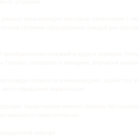
ию он устраняет
 данных, связывающую текстовые обозначения с чи
ступный сетевому оборудованию. Каждый раз при об
 преобразование названий в адреса серверов. Польз
ы. Процесс совершается невидимо, формируя видимо
. Миллиарды аппаратов коммуницируют, задействуя 
е число обращений параллельно.
есурсами. Управляющие меняют серверы без оповещ
естраивается самостоятельно.
координатой сервера