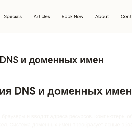
Specials
Articles
Book Now
About
Cont
DNS и доменных имен
ия DNS и доменных имен
 браузеры и вводят адреса ресурсов. Компьютеры 
ел. Система доменных имен преобразует ясные обоз