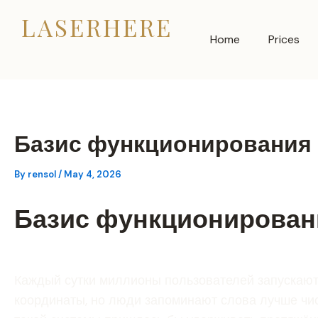
Skip
LASERHERE
to
Home
Prices
content
Базис функционирования 
By
rensol
/
May 4, 2026
Базис функционирован
Каждый сутки миллионы пользователей запускают
координаты, но люди запоминают слова лучше чис