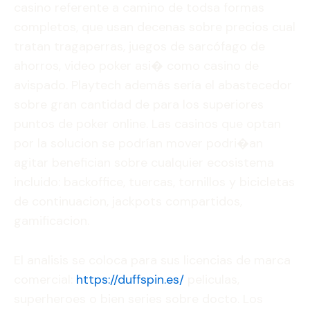
casino referente a camino de todsa formas
completos, que usan decenas sobre precios cual
tratan tragaperras, juegos de sarcófago de
ahorros, video poker asi� como casino de
avispado. Playtech además serí­a el abastecedor
sobre gran cantidad de para los superiores
puntos de poker online. Las casinos que optan
por la solucion se podrí­an mover podri�an
agitar benefician sobre cualquier ecosistema
incluido: backoffice, tuercas, tornillos y bicicletas
de continuacion, jackpots compartidos,
gamificacion.
El analisis se coloca para sus licencias de marca
comercial:
https://duffspin.es/
peliculas,
superheroes o bien series sobre docto. Los