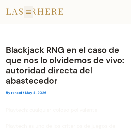
Skip
LASERHERE
to
content
Blackjack RNG en el caso de
que nos lo olvidemos de vivo:
autoridad directa del
abastecedor
By
rensol
/
May 4, 2026
Playtech: cualquier coloso polivalente
Playtech es uno de los criterios de juegos de