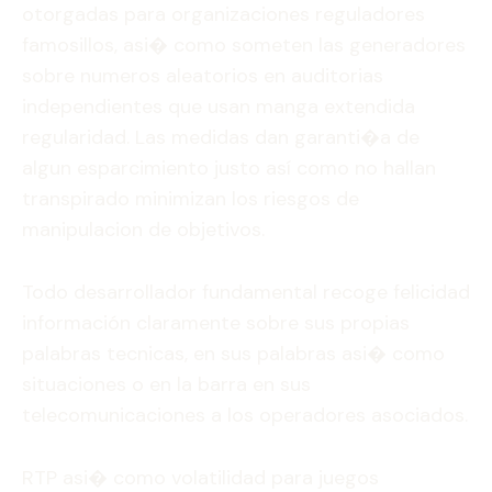
otorgadas para organizaciones reguladores
famosillos, asi� como someten las generadores
sobre numeros aleatorios en auditorias
independientes que usan manga extendida
regularidad. Las medidas dan garanti�a de
algun esparcimiento justo así­ como no hallan
transpirado minimizan los riesgos de
manipulacion de objetivos.
Todo desarrollador fundamental recoge felicidad
información claramente sobre sus propias
palabras tecnicas, en sus palabras asi� como
situaciones o en la barra en sus
telecomunicaciones a los operadores asociados.
RTP asi� como volatilidad para juegos