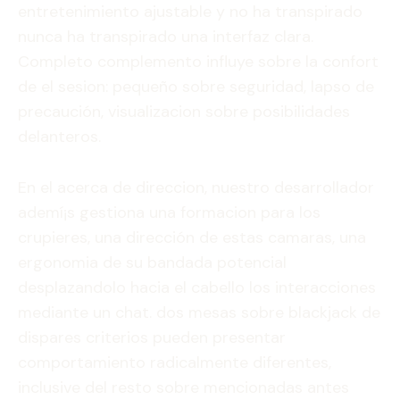
entretenimiento ajustable y no ha transpirado
nunca ha transpirado una interfaz clara.
Completo complemento influye sobre la confort
de el sesion: pequeño sobre seguridad, lapso de
precaución, visualizacion sobre posibilidades
delanteros.
En el acerca de direccion, nuestro desarrollador
ademí¡s gestiona una formacion para los
crupieres, una dirección de estas camaras, una
ergonomia de su bandada potencial
desplazandolo hacia el cabello los interacciones
mediante un chat. dos mesas sobre blackjack de
dispares criterios pueden presentar
comportamiento radicalmente diferentes,
inclusive del resto sobre mencionadas antes