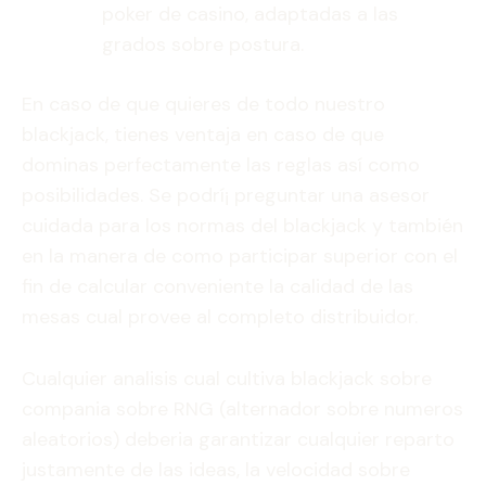
poker de casino, adaptadas a las
grados sobre postura.
En caso de que quieres de todo nuestro
blackjack, tienes ventaja en caso de que
dominas perfectamente las reglas así­ como
posibilidades. Se podrí¡ preguntar una asesor
cuidada para los normas del blackjack y también
en la manera de como participar superior con el
fin de calcular conveniente la calidad de las
mesas cual provee al completo distribuidor.
Cualquier analisis cual cultiva blackjack sobre
compania sobre RNG (alternador sobre numeros
aleatorios) deberia garantizar cualquier reparto
justamente de las ideas, la velocidad sobre