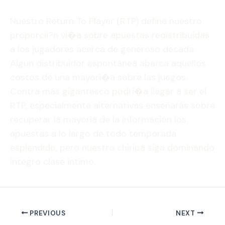
Nuestro Return To Player (RTP) define nuestro
proporcii?n vi�a sobre apuestas redistribuidas
a los jugadores acerca de generoso decada.
Algun distribuidor espontánea abarca aquellos
costos de una mayori�a sobre las juegos.
Contra más gigantesco podri�a llegar a ser el
RTP, especialmente alternativas enseñarás sobre
recuperar la mayoría de la información los
apuestas a lo largo de todo temporada
esplendido, pero nuestro chiripa siga dominando
integro clase intimo.
PREVIOUS
NEXT