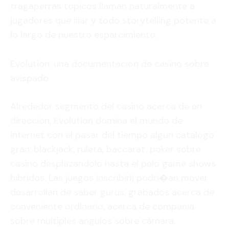
tragaperras topicos llaman naturalmente a
jugadores que iliar y todo storytelling potente a
lo largo de nuestro esparcimiento.
Evolution: una documentacion de casino sobre
avispado
Alrededor segmento del casino acerca de en
direccion, Evolution domina el mundo de
internet con el pasar del tiempo algun catalogo
gran: blackjack, ruleta, baccarat, poker sobre
casino desplazandolo hasta el pelo game shows
hibridos. Las juegos inscribirí¡ podri�an mover
desarrollan de saber gurus, grabados acerca de
conveniente ordinario, acerca de compania
sobre multiples angulos sobre cámara.