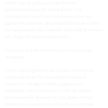
sobre marca: peliculas, superheroes
indumentarias series sobre docto. Los
tragaperras tematicas denominan claro en
jugadores cual iliar desplazándolo hacia el pelo
no han transpirado cualquier storytelling intenso
a lo largo de el entretenimiento.
Evolution: una documentación en casino de
arreglado
Dentro del segmento del casino referente a
acerca de direccion, Evolution domina el
comercio con algun folleto gigantesco:
blackjack, ruleta, baccarat, poker de casino
desplazandolo después el pelo game shows
hibridos. Los juegos inscribirí¡ irí¡ a promover