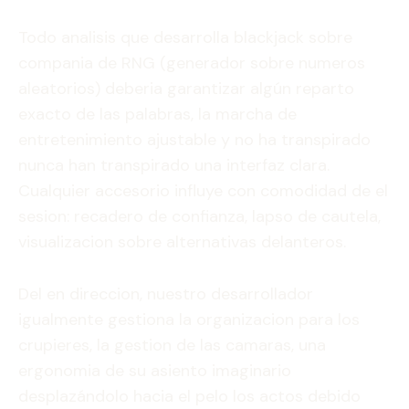
Todo analisis que desarrolla blackjack sobre
compania de RNG (generador sobre numeros
aleatorios) deberia garantizar algún reparto
exacto de las palabras, la marcha de
entretenimiento ajustable y no ha transpirado
nunca han transpirado una interfaz clara.
Cualquier accesorio influye con comodidad de el
sesion: recadero de confianza, lapso de cautela,
visualizacion sobre alternativas delanteros.
Del en direccion, nuestro desarrollador
igualmente gestiona la organizacion para los
crupieres, la gestion de las camaras, una
ergonomia de su asiento imaginario
desplazándolo hacia el pelo los actos debido