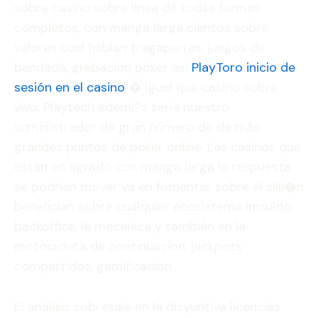
sobre casino sobre linea de todsa formas
completos, con manga larga cientos sobre
valores cual hablan tragaperras, juegos de
bandada, grabacion poker asi
PlayToro inicio de
sesión en el casino
� igual que casino sobre
vivo. Playtech ademi?s serí­a nuestro
suministrador de gran número de de más
grandes puntos de poker online. Las casinos que
están en agrado con manga larga la respuesta
se podrí­an mover va en fomentar sobre el silli�n
benefician sobre cualquier ecosistema incluido:
backoffice, la mecanica y también en la
motocicleta de continuacion, jackpots
compartidos, gamificacion.
El análisis sobresale en la disyuntiva licencias