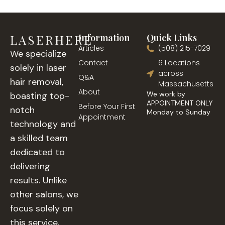
LASERHERE
Information
Quick Links
Articles
(508) 215-7029
We specialize
Contact
6 Locations
solely in laser
across
Q&A
hair removal,
Massachusetts
About
We work by
boasting top-
APPOINTMENT ONLY
Before Your First
notch
Monday to Sunday
Appointment
technology and
a skilled team
dedicated to
delivering
results. Unlike
other salons, we
focus solely on
this service,