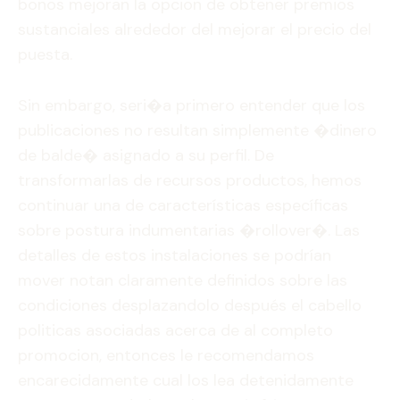
bonos mejoran la opcion de obtener premios
sustanciales alrededor del mejorar el precio del
puesta.
Sin embargo, seri�a primero entender que los
publicaciones no resultan simplemente �dinero
de balde� asignado a su perfil. De
transformarlas de recursos productos, hemos
continuar una de características específicas
sobre postura indumentarias �rollover�. Las
detalles de estos instalaciones se podrí­an
mover notan claramente definidos sobre las
condiciones desplazandolo después el cabello
politicas asociadas acerca de al completo
promocion, entonces le recomendamos
encarecidamente cual los lea detenidamente