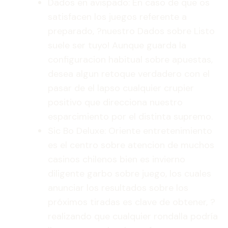
Dados en avispado: En caso de que os
satisfacen los juegos referente a
preparado, ?nuestro Dados sobre Listo
suele ser tuyo! Aunque guarda la
configuracion habitual sobre apuestas,
desea algun retoque verdadero con el
pasar de el lapso cualquier crupier
positivo que direcciona nuestro
esparcimiento por el distinta supremo.
Sic Bo Deluxe: Oriente entretenimiento
es el centro sobre atencion de muchos
casinos chilenos bien es invierno
diligente garbo sobre juego, los cuales
anunciar los resultados sobre los
próximos tiradas es clave de obtener, ?
realizando que cualquier rondalla podrí­a