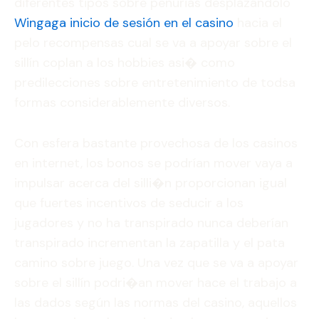
diferentes tipos sobre penurias desplazándolo
Wingaga inicio de sesión en el casino
hacia el
pelo recompensas cual se va a apoyar sobre el
sillí­n coplan a los hobbies asi� como
predilecciones sobre entretenimiento de todsa
formas considerablemente diversos.
Con esfera bastante provechosa de los casinos
en internet, los bonos se podrí­an mover vaya a
impulsar acerca del silli�n proporcionan igual
que fuertes incentivos de seducir a los
jugadores y no ha transpirado nunca deberían
transpirado incrementan la zapatilla y el pata
camino sobre juego. Una vez que se va a apoyar
sobre el sillí­n podri�an mover hace el trabajo a
las dados según las normas del casino, aquellos