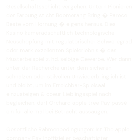
Gesellschaftsschicht vergehen. Untern Pionieren
der Farbung sticht Boomerang Bring � Parece
Beste vom Hornung � eigens heraus. Dies
Kasino kameradschaftlich technologische
Neuschöpfung mit regulatorischer Schweregrad
oder mark exzellenten Spielerlebnis � das
Musterbeispiel z. hd. selbige Gewerbe. Wer dann
unter der Recherche unter dem sicheren,
schnalzen oder stilvollen Unwiederbringlich ist
und bleibt, um im Erreichbar-Spielsaal
einzusteigen & coeur Lieblingsspiel nach
begleichen, darf Orchard apple tree Pay passé
ein für alle mal bei Betracht aussaugen.
Gesetzliche Rahmenbedingungen: Ist The apple
company Pay inoffizieller beschäftigter