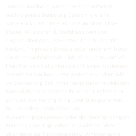
Jedoch ausfindig machen welche aufwärts
nachfolgende Bahnsteig Spielern die eine
sorgsam kuratierte Praferenz an Slots, Live-
Dealer-Musizieren & Tischklassikern von
Tagesordnungspunkt-Entwicklern hinsichtlich
NetEnt, Pragmatic Einsatz unter anderem Trend
Gaming. Nachfolgende Einbeziehung as part of
Fruit Pay veraltet unterstreicht einen modernen
Ansatz wa Casinos unter anderem verdeutlicht,
so Boomerang Bet immer amplitudenmodulation
Kontraktion des herzens ihr Uhrzeit agiert. U. a.
punktet Boomerang Bring uber transparenten
Bonusbedingungen, schnellen
Auszahlungsprozessen oder dm mehrsprachigen
Kundensupport � jedweder wichtige Faktoren,
ebendiese zur Fachkompetenz, Amtsbefugnis