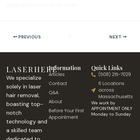
ausgeschlossen doch wird!
PREVIOUS
NEXT
LASERHERE
Information
Quick Links
Articles
(508) 215-7029
We specialize
Contact
6 Locations
solely in laser
across
Q&A
hair removal,
Massachusetts
About
We work by
boasting top-
APPOINTMENT ONLY
Before Your First
notch
Monday to Sunday
Appointment
technology and
a skilled team
dedicated to