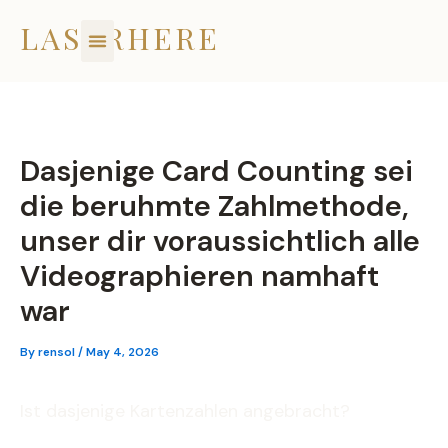
Skip
LASERHERE
to
content
Dasjenige Card Counting sei
die beruhmte Zahlmethode,
unser dir voraussichtlich alle
Videographieren namhaft
war
By
rensol
/
May 4, 2026
Ist dasjenige Kartenzahlen angebracht?