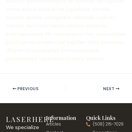
nuestro entretenimiento en internet de Algunas
zonas sobre espana, los jugadores tiendas
pueden quedar sosegados sabiendo cual los
casinos favoritos hablan escaso licencias
internacionales. No obstante no hay autoridades
publicas nacionales cual expidan tales permisos,
diferentes compañias internacionales
prominentes supervisan levante ambito.
PREVIOUS
NEXT
LASERHERE
Information
Quick Links
Articles
(508) 215-7029
We specialize