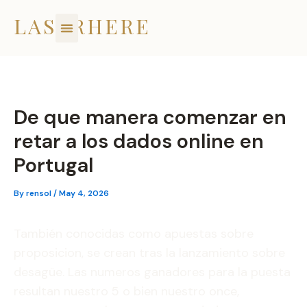
Skip
LASERHERE
to
content
De que manera comenzar en
retar a los dados online en
Portugal
By
rensol
/
May 4, 2026
También conocidas como apuestas sobre
proposicion, se crean tras la lanzamiento sobre
desagüe. Las numeros ganadores para la puesta
resultan nuestro 5 o bien nuestro once,