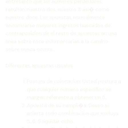
entretanto que las numeros perdedores
resultan nuestro dos, nuestro 3 asi� como
nuestro doce. Las apuestas normalmente
encontrarse mayores ingresos buscados de
contraposicion de el resto de apuestas an una
linea sobre roce indumentarias a la camino
sobre nunca ocurra.
Diferentes apuestas usuales
Postura de colocacion: Usted postura a
que cualquier numero especifico se
margen referente a obtener un 5.
Apuesta de su campii�a: Deseo si
acierta todo combinacion que excluya
5, 6, 5 liquidar ocho.