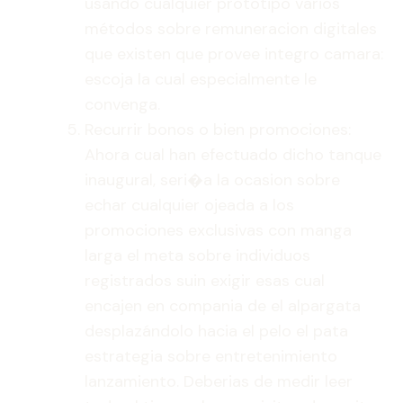
usando cualquier prototipo varios
métodos sobre remuneracion digitales
que existen que provee integro camara:
escoja la cual especialmente le
convenga.
Recurrir bonos o bien promociones:
Ahora cual han efectuado dicho tanque
inaugural, seri�a la ocasion sobre
echar cualquier ojeada a los
promociones exclusivas con manga
larga el meta sobre individuos
registrados suin exigir esas cual
encajen en compania de el alpargata
desplazándolo hacia el pelo el pata
estrategia sobre entretenimiento
lanzamiento. Deberias de medir leer