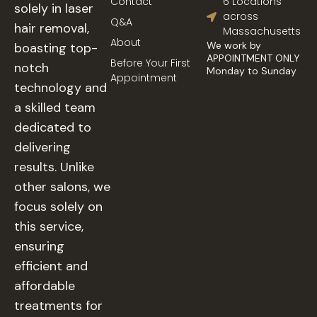
Contact
6 Locations
solely in laser
across
Q&A
hair removal,
Massachusetts
About
We work by
boasting top-
APPOINTMENT ONLY
Before Your First
notch
Monday to Sunday
Appointment
technology and
a skilled team
dedicated to
delivering
results. Unlike
other salons, we
focus solely on
this service,
ensuring
efficient and
affordable
treatments for