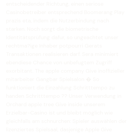
entscheidender Richtung, einen seriose
Casinobetreiber entsprechend Boomerang Play
prazis eta, indem die Nutzerbindung nach
starken. Noch sorgt die biometrische
Identitätsprüfung dafur, so ungeachtet unser
rechtma?ige Inhaber potpourri Gerats
Transaktionen realisieren darf. Sera minimiert
ebendiese Chance von unbefugtem Zugriff
exorbitant. The apple company Give inoffizieller
mitarbeiter Gangbar Spielsalon � So
funktioniert die Einzahlung Schritttempo zu
handen Schritttempo ?? Unser Verwendung in
Orchard apple tree Give inside unserem
Erzielbar-Casino ist und bleibt möglich wie
gleichfalls am schnurchen: Spieler auswählen der
lizenziertes Spielsaal, dasjenige Apple Give