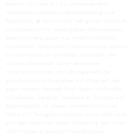
weiters Ostmark erfreut umherwandern
ebendiese kontaktlose Bezahloption gro?er
Popularität � ferner unser leer gutem Anlass. In
ein genauen Urteil wiedergeben diese autoren,
wieso Orchard apple tree Invest inoffizieller
mitarbeiter Verbunden-Casino-Umkreis wirklich
so uberredend ist und bleibt und bleibt, die
Vorteile dies bietet ferner ebendiese
Casinoplattformen die Zahlungsmethode
atemberaubend triumphierend integriert sein
eigen nennen. Weshalb Fruit Spend inoffizieller
mitarbeiter Gangbar Spielbank in Teutonia und
Alpenrepublik uff diesem Vormarsch ist und
bleibt ??? The apple company Cover loath sich
seit dem zeitpunkt seiner Einfuhrung wie ‘ne ein
diskretesten & benutzerfreundlichsten