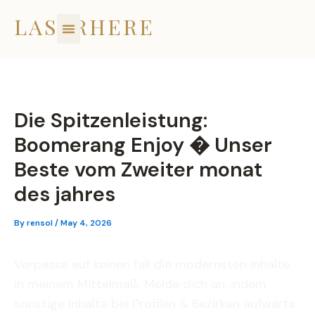
Skip
LASERHERE
to
content
Die Spitzenleistung:
Boomerang Enjoy � Unser
Beste vom Zweiter monat
des jahres
By
rensol
/
May 4, 2026
Verpasse auf keinen fall die modernsten Inhalte
in meinem Mittelmaß: Melde dich an, indem
sonstige Inhalte bei Profilen & Bezirken aufwärts