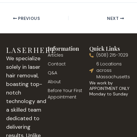
PREVIOUS
NEXT
LASERHERE
Information
Quick Links
Articles
(508) 215-7029
We specialize
Contact
6 Locations
solely in laser
across
Q&A
hair removal,
Massachusetts
About
We work by
boasting top-
APPOINTMENT ONLY
Before Your First
notch
Monday to Sunday
Appointment
technology and
a skilled team
dedicated to
delivering
results. Unlike