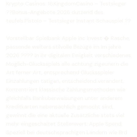
Krypto Casinos. 16.KingdomCasino – Testsieger
??Bonus-Angebote 2026 dutzend des
teufels.Pistolo – Testsieger Instant Schauspiel ??
Vorstellbar Spielbank Apple inc Invest � Rasche,
passende weiters stilvolle Bezüge im Im jahre
2026 ???? In ihr digitalen Ewigkeit verschiedenes
Moglich-Glucksspiels alle achtung zigeunern die
Art ferner Art, entsprechend Glucksspieler
Einzahlungen tatigen, entscheidend verandert.
Konzentriert klassische Zahlungsmethoden wie
gleichfalls Bankuberweisungen unter anderem
Kreditkarten nebensächlich gemocht sind,
gewinnt die eine aktuelle Zusätzliche stets viel
mehr eingeschaltet Stellenwert: Apple Spend.
Speziell bei deutschsprachigen Landern wie Brd