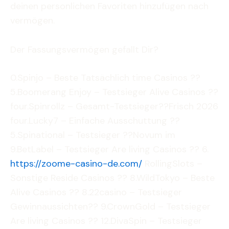
deinen personlichen Favoriten hinzufügen nach
vermögen.
Der Fassungsvermögen gefallt Dir?
0.Spinjo – Beste Tatsächlich time Casinos ??
5.Boomerang Enjoy – Testsieger Alive Casinos ??
four.Spinrollz – Gesamt-Testsieger??Frisch 2026
four.Lucky7 – Einfache Ausschuttung ??
5.Spinational – Testsieger ??Novum im
9.BetLabel – Testsieger Are living Casinos ?? 6.
https://zoome-casino-de.com/
RollingSlots –
Sonstige Reside Casinos ?? 8.WildTokyo – Beste
Alive Casinos ?? 8.22casino – Testsieger
Gewinnaussichten?? 9.CrownGold – Testsieger
Are living Casinos ?? 12.DivaSpin – Testsieger