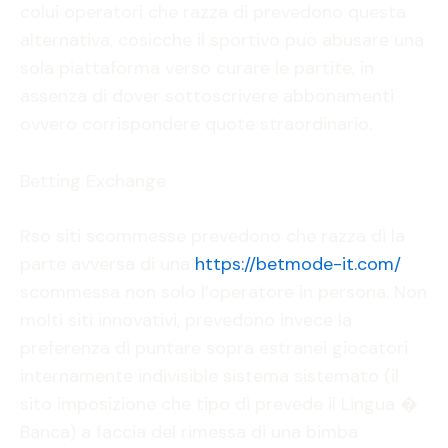
colui operatori che razza di prevedono questa
alternativa, cosicche il sportivo puo abusare una
sola piattaforma verso curare le partite, in
assenza di dover sottoscrivere abbonamenti
ovvero corrispondere quote straordinario.
Betting Exchange
Rso siti scommesse prevedono che razza di la
parte avversa di una
https://betmode-it.com/
scommessa non solo l’operatore in persona. Non
molti siti innovativi, prevedono invece la
preferenza di puntare sopra estranei giocatori
internamente indivisible sistema sistemato (il
sito imposizione che tipo di prevede il Lingua �
Banca) a faccia del rimessa di una bimba