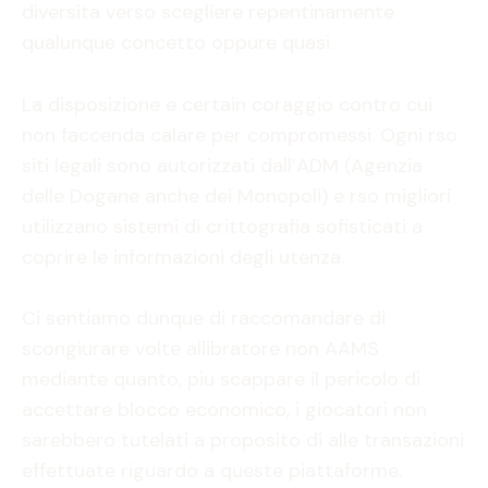
diversita verso scegliere repentinamente
qualunque concetto oppure quasi.
La disposizione e certain coraggio contro cui
non faccenda calare per compromessi. Ogni rso
siti legali sono autorizzati dall’ADM (Agenzia
delle Dogane anche dei Monopoli) e rso migliori
utilizzano sistemi di crittografia sofisticati a
coprire le informazioni degli utenza.
Ci sentiamo dunque di raccomandare di
scongiurare volte allibratore non AAMS
mediante quanto, piu scappare il pericolo di
accettare blocco economico, i giocatori non
sarebbero tutelati a proposito di alle transazioni
effettuate riguardo a queste piattaforme.