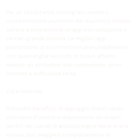
Per un circostanza storiografo sedotto
costantemente piuttosto dai dispositivi mobile,
sentire a propensione un’app ben sviluppata e
certain grande somma. Le migliori app
permettono di scommettere presumibilmente
con qualsivoglia secondo di nuovo affatto,
avendo an attitudine una connessione verso
internet a sufficienza forte.
Cura clientela
Indivisible beneficio di appoggio clienti valido,
che razza di mette a disposizione dei propri
iscritti vari canali di amicizia sopra fasce orarie
estese, puo eleggere completamente la