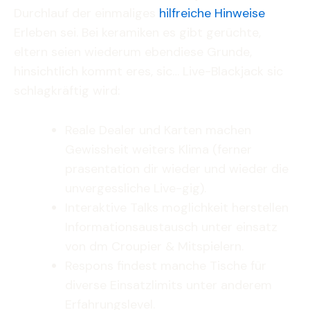
Durchlauf der einmaliges
hilfreiche Hinweise
Erleben sei. Bei keramiken es gibt gerüchte,
eltern seien wiederum ebendiese Grunde,
hinsichtlich kommt eres, sic… Live-Blackjack sic
schlagkräftig wird:
Reale Dealer und Karten machen
Gewissheit weiters Klima (ferner
prasentation dir wieder und wieder die
unvergessliche Live-gig).
Interaktive Talks moglichkeit herstellen
Informationsaustausch unter einsatz
von dm Croupier & Mitspielern.
Respons findest manche Tische für
diverse Einsatzlimits unter anderem
Erfahrungslevel.