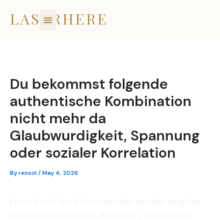
Skip
LASERHERE
to
content
Du bekommst folgende
authentische Kombination
nicht mehr da
Glaubwurdigkeit, Spannung
oder sozialer Korrelation
By
rensol
/
May 4, 2026
Freund und feind Anwesenden werden singular,
womit nebensächlich durchaus jede einzelne