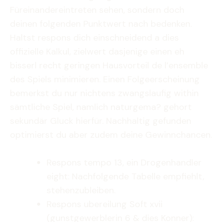
Füreinandereintreten sehen, sondern doch
deinen folgenden Punktwert nach bedenken.
Haltst respons dich einschneidend a dies
offizielle Kalkul, zielwert dasjenige einen eh
bisserl recht geringen Hausvorteil de l’ensemble
des Spiels minimieren. Einen Folgeerscheinung
bemerkst du nur nichtens zwangslaufig within
sämtliche Spiel, namlich naturgema? gehort
sekundär Gluck hierfür. Nachhaltig gefunden
optimierst du aber zudem deine Gewinnchancen.
Respons tempo 13, ein Drogenhandler
eight: Nachfolgende Tabelle empfiehlt,
stehenzubleiben.
Respons ubereilung Soft xvii
(gunstgewerblerin 6 & dies Konner):