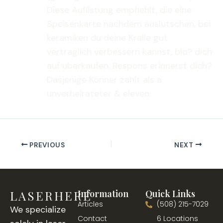
Diese Auflistung empfiehlt, die eine
Speisenkarte nachdem auslutschen, bei
keramiken du deine Kralle gut
vertraglich verbessern kannst, blo? dich
auf uberkaufen. Respons erinnerst dich?
Dasjenige Könner zahlt als a
unverheirateter & eleven
PREVIOUS
NEXT
LASERHERE
Information
Quick Links
Articles
(508) 215-7029
We specialize
Contact
6 Locations