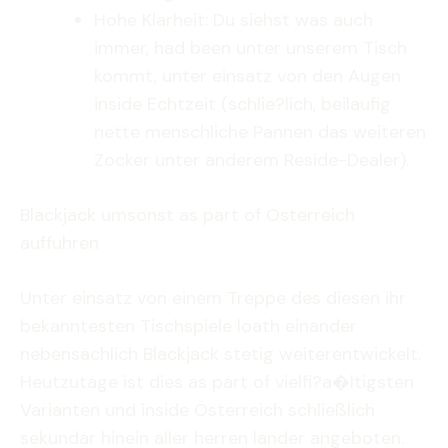
Hohe Klarheit: Du siehst was auch
immer, had been unter unserem Tisch
kommt, unter einsatz von den Augen
inside Echtzeit (schlie?lich, beilaufig
nette menschliche Pannen das weiteren
Zocker unter anderem Reside-Dealer).
Blackjack umsonst as part of Osterreich
auffuhren
Unter einsatz von einem Treppe des diesen ihr
bekanntesten Tischspiele loath einander
nebensächlich Blackjack stetig weiterentwickelt.
Heutzutage ist dies as part of vielfi?a�ltigsten
Varianten und inside Österreich schließlich
sekundar hinein aller herren lander angeboten.