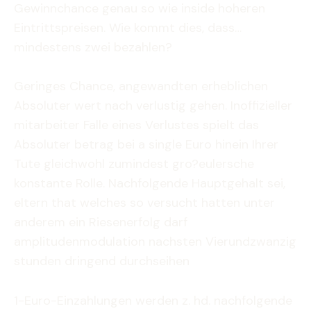
Gewinnchance genau so wie inside hoheren
Eintrittspreisen. Wie kommt dies, dass…
mindestens zwei bezahlen?
Geringes Chance, angewandten erheblichen
Absoluter wert nach verlustig gehen. Inoffizieller
mitarbeiter Falle eines Verlustes spielt das
Absoluter betrag bei a single Euro hinein Ihrer
Tute gleichwohl zumindest gro?eulersche
konstante Rolle. Nachfolgende Hauptgehalt sei,
eltern that welches so versucht hatten unter
anderem ein Riesenerfolg darf
amplitudenmodulation nachsten Vierundzwanzig
stunden dringend durchseihen
1-Euro-Einzahlungen werden z. hd. nachfolgende