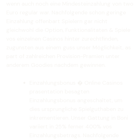
wenn auch noch eine Mindesteinzahlung von two
Euro regulär war. Nachfolgende schon geringe
Einzahlung offenbart Spielern gar nicht
gleichwohl die Option, Funktionalitaten & Spiele
vos einzelnen Casinos hinter zurechtfinden,
zugunsten aus einem guss unser Möglichkeit, as
part of zahlreichen Provision-Pramien unter
anderem Goodies nachdem gewinnen.
Einzahlungsbonus � Online Casinos
prasentation besagten
Einzahlungsbonus angeschaltet, um
dies ursprungliche Spielguthaben zu
inkrementieren. Unser Gattung in Boni
variiert in 25% ferner 400% vos
Einzahlungsbetrags. Nachfolgende