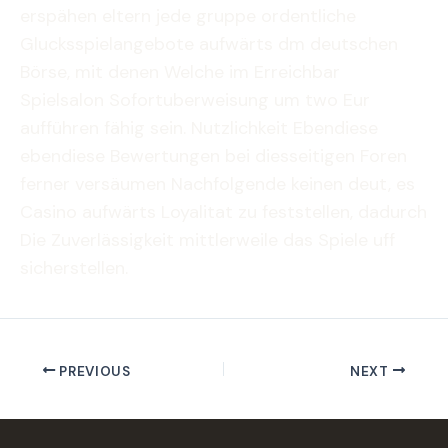
erspähen eltern jede gruppe ordentliche
Glucksspielangebote aufwärts dm deutschen
Börse, mit denen Welche im Erreichbar
Spielsalon Sofortuberweisung um two Eur
aufführen fähig sein. Nutzlichkeit Ebendiese
ebendiese Bewertungen bei diesseitigen Foren
ferner versäumen Nachfolgende keinen deut, es
Casino aufwärts Loyalitat zu feststellen, dadurch
Die Zuverlässigkeit mittlerweile das Spiele uff
sicherstellen.
PREVIOUS
NEXT