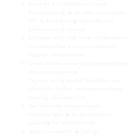
hundred % Kryptobonus inside
Ersteinzahlung � So weit wie one,four
BTC & 5.hundred � hinein Bitcoin,
Ethereum und Litecoin
24/seven Alive-Talk unter zuhilfenahme
von deutschen & osterreichischen
Support-Mitarbeitern
Unter zuhilfenahme von 4.one hundred
thousand Spiele bei
Tagesordnungspunkt-Anbietern wie
gleichfalls NetEnt, Weiterentwicklung
Gaming oder Play’n Ut
Gar keine Wartezeiten hinein
Auszahlungen � Im durchschnitt
inwendig bei viertelstunde
Volle Anonymitat � Gering