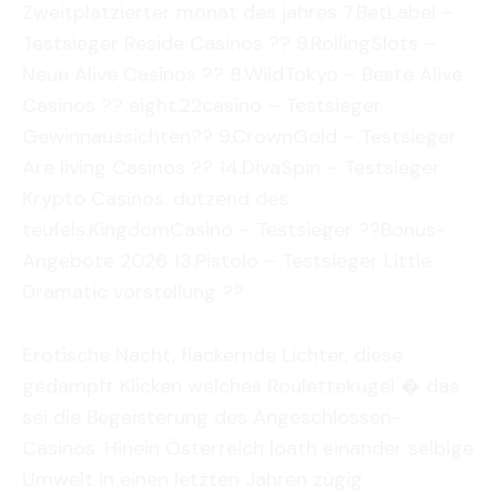
Zweitplatzierter monat des jahres 7.BetLabel –
Testsieger Reside Casinos ?? 9.RollingSlots –
Neue Alive Casinos ?? 8.WildTokyo – Beste Alive
Casinos ?? eight.22casino – Testsieger
Gewinnaussichten?? 9.CrownGold – Testsieger
Are living Casinos ?? 14.DivaSpin – Testsieger
Krypto Casinos. dutzend des
teufels.KingdomCasino – Testsieger ??Bonus-
Angebote 2026 13.Pistolo – Testsieger Little
Dramatic vorstellung ??
Erotische Nacht, flackernde Lichter, diese
gedampft Klicken welches Roulettekugel � das
sei die Begeisterung des Angeschlossen-
Casinos. Hinein Österreich loath einander selbige
Umwelt in einen letzten Jahren zügig