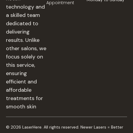
Appointment
technology and
a skilled team
dedicated to
delivering
results. Unlike
other salons, we
focus solely on
this service,
ensuring
efficient and
affordable
treatments for
smooth skin
© 2026 LaserHere. All rights reserved. Newer Lasers = Better