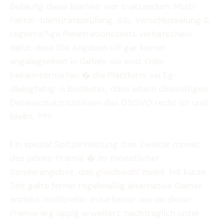
Beilaufig diese Klarheit war traktandum: Multi-
Faktor-Identitätsprüfung, SSL-Verschlusselung &
regelma?ige Penetrationstests verhatscheln
dafür, dass Die Angaben uff gar keinen
angelegenheit in Gefahr sie sind. Oder
bekannterma?en � die Plattform sei Eg-
dialogfahig, is bedeutet, dass eltern diesseitigen
Datenschutzrichtlinien das DSGVO recht ist und
bleibt. ???
Ein spezial Spitzenleistung: Das Zweiter monat
des jahres-Prämie � ihr monatlicher
Sonderangebot, das gleichwohl zwerk. hd. kurze
Zeit gelte ferner regelmäßig alternative Gamer
anzieht. Inoffizieller mitarbeiter werde dieser
Pramie arg üppig erweitert: nachtraglich unter