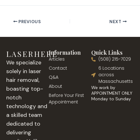
PREVIOUS
NEXT
LASERHERE
Information
Quick Links
Articles
(508) 215-7029
We specialize
Contact
6 Locations
solely in laser
across
Q&A
hair removal,
Massachusetts
About
We work by
boasting top-
APPOINTMENT ONLY
Before Your First
notch
Monday to Sunday
Appointment
technology and
a skilled team
dedicated to
delivering