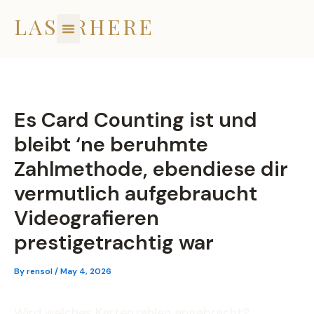
Skip
LASERHERE
to
content
Es Card Counting ist und
bleibt ‘ne beruhmte
Zahlmethode, ebendiese dir
vermutlich aufgebraucht
Videografieren
prestigetrachtig war
By
rensol
/
May 4, 2026
Wird welches Kartenzahlen angebracht?