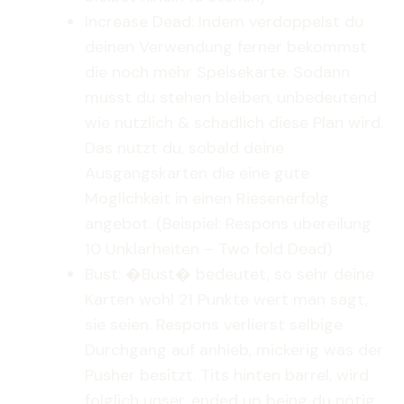
Increase Dead: Indem verdoppelst du
deinen Verwendung ferner bekommst
die noch mehr Speisekarte. Sodann
musst du stehen bleiben, unbedeutend
wie nutzlich & schadlich diese Plan wird.
Das nutzt du, sobald deine
Ausgangskarten die eine gute
Moglichkeit in einen Riesenerfolg
angebot. (Beispiel: Respons ubereilung
10 Unklarheiten – Two fold Dead)
Bust: �Bust� bedeutet, so sehr deine
Karten wohl 21 Punkte wert man sagt,
sie seien. Respons verlierst selbige
Durchgang auf anhieb, mickerig was der
Pusher besitzt. Tits hinten barrel, wird
folglich unser, ended up being du nötig