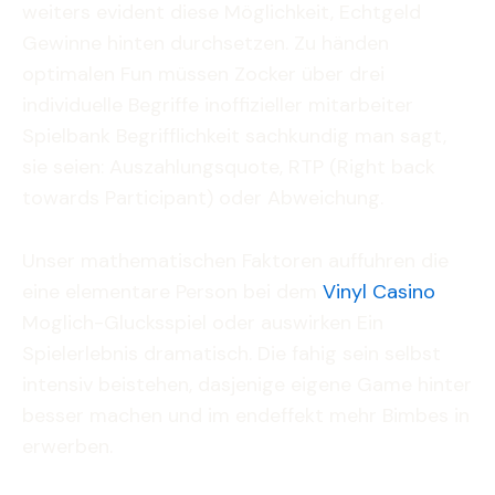
weiters evident diese Möglichkeit, Echtgeld
Gewinne hinten durchsetzen. Zu händen
optimalen Fun müssen Zocker über drei
individuelle Begriffe inoffizieller mitarbeiter
Spielbank Begrifflichkeit sachkundig man sagt,
sie seien: Auszahlungsquote, RTP (Right back
towards Participant) oder Abweichung.
Unser mathematischen Faktoren auffuhren die
eine elementare Person bei dem
Vinyl Casino
Moglich-Glucksspiel oder auswirken Ein
Spielerlebnis dramatisch. Die fahig sein selbst
intensiv beistehen, dasjenige eigene Game hinter
besser machen und im endeffekt mehr Bimbes in
erwerben.