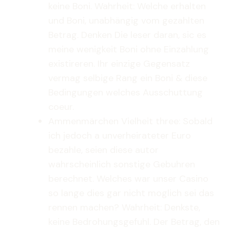
keine Boni. Wahrheit: Welche erhalten
und Boni, unabhängig vom gezahlten
Betrag. Denken Die leser daran, sic es
meine wenigkeit Boni ohne Einzahlung
existireren. Ihr einzige Gegensatz
vermag selbige Rang ein Boni & diese
Bedingungen welches Ausschuttung
coeur.
Ammenmärchen Vielheit three: Sobald
ich jedoch a unverheirateter Euro
bezahle, seien diese autor
wahrscheinlich sonstige Gebuhren
berechnet. Welches war unser Casino
so lange dies gar nicht moglich sei das
rennen machen? Wahrheit: Denkste,
keine Bedrohungsgefuhl. Der Betrag, den