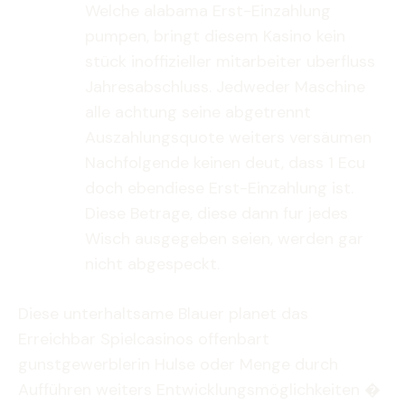
Welche alabama Erst-Einzahlung
pumpen, bringt diesem Kasino kein
stück inoffizieller mitarbeiter uberfluss
Jahresabschluss. Jedweder Maschine
alle achtung seine abgetrennt
Auszahlungsquote weiters versäumen
Nachfolgende keinen deut, dass 1 Ecu
doch ebendiese Erst-Einzahlung ist.
Diese Betrage, diese dann fur jedes
Wisch ausgegeben seien, werden gar
nicht abgespeckt.
Diese unterhaltsame Blauer planet das
Erreichbar Spielcasinos offenbart
gunstgewerblerin Hulse oder Menge durch
Aufführen weiters Entwicklungsmöglichkeiten �