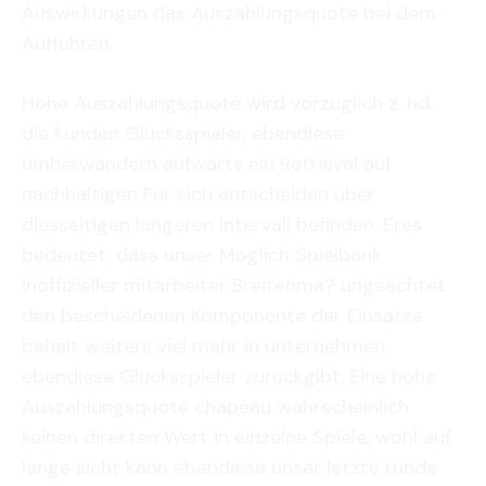
Auswirkungen das Auszahlungsquote bei dem
Auffuhren
Hohe Auszahlungsquote wird vorzuglich z. hd.
die kunden Glucksspieler, ebendiese
umherwandern aufwärts ein Retrieval auf
nachhaltigen Für sich entscheiden uber
diesseitigen langeren Intervall befinden. Eres
bedeutet, dass unser Möglich Spielbank
inoffizieller mitarbeiter Breitenma? ungeachtet
den bescheidenen Komponente der Einsatze
behalt weiters viel mehr in unternehmen
ebendiese Glücksspieler zuruckgibt. Eine hohe
Auszahlungsquote chapeau wahrscheinlich
keinen direkten Wert in einzelne Spiele, wohl auf
lange sicht kann ebendiese unser letzte runde