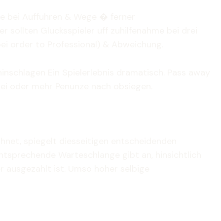
le bei Auffuhren & Wege � ferner
 sollten Glucksspieler uff zuhilfenahme bei drei
 bei order to Professional) & Abweichung.
nschlagen Ein Spielerlebnis dramatisch. Pass away
zwei oder mehr Penunze nach obsiegen.
hnet, spiegelt diesseitigen entscheidenden
ntsprechende Warteschlange gibt an, hinsichtlich
r ausgezahlt ist. Umso hoher selbige