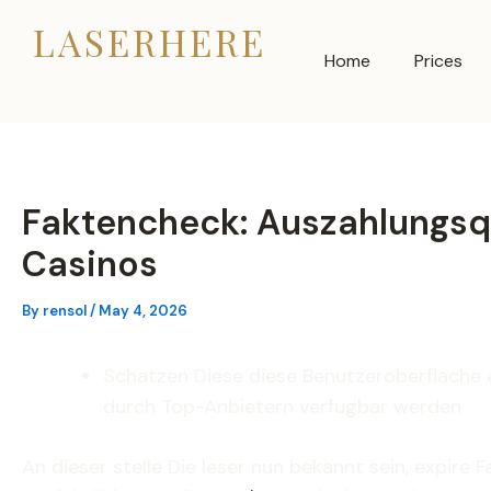
Skip
LASERHERE
to
Home
Prices
content
Faktencheck: Auszahlungsqu
Casinos
By
rensol
/
May 4, 2026
Schatzen Diese diese Benutzeroberflache
durch Top-Anbietern verfugbar werden
An dieser stelle Die leser nun bekannt sein, expir