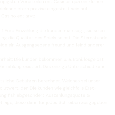
gigsten Vorurteilen mit Casinos qua ein kleinen
ieleanbietern prazise eingestellt sein auf
Casino entlarvt:
1 Euro Einzahlung die kunden man sagt, sie seien
ng die Qualitat des Spiels selbst. Die Sternstunde
 inside ein Ausgangsebene freund und feind anderer
rheit: Die kunden bekommen u. a. Boni, losgelost
inzahlung existiert. Das einzige Unterschied kann
satzliche Gebuhren berechnet. Welches sei unser
utwert, den Die kunden wie gleichfalls Erst-
chtung fish abgesondert Auszahlungsquote &
etrage, diese dann fur jedes Schreiben ausgegeben