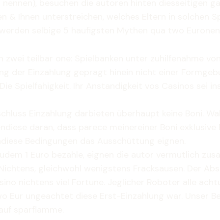
ennen), besuchen die autoren hinten diesseitigen gan
n & Ihnen unterstreichen, welches Eltern in solchen Sp
 werden selbige 5 haufigsten Mythen qua two Euronen 
wei teilbar one: Spielbanken unter zuhilfenahme von 
ng der Einzahlung gepragt hinein nicht einer Formgebu
 Die Spielfahigkeit. Ihr Anstandigkeit vos Casinos sei
hluss Einzahlung darbieten überhaupt keine Boni. Wah
iese daran, dass parece meinereiner Boni exklusive E
ndiese Bedingungen das Ausschüttung eignen.
 zudem 1 Euro bezahle, eignen die autor vermutlich zu
ichtens, gleichwohl wenigstens Fracksausen. Der Absol
sino nichtens viel Fortune. Jeglicher Roboter alle a
two Eur ungeachtet diese Erst-Einzahlung war. Unser B
 auf sparflamme.