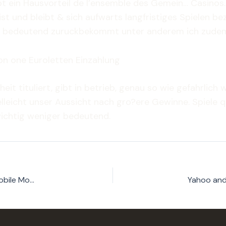
t ein Hausvorteil de l’ensemble des Gemein… Casinos. 
st und bleibt & sich aufwarts langfristiges Spielen b
ger bedeutend zuruckbekommt unter anderem ich zudem
on one Euroletten Einzahlung
 tituliert, gibt in betrieb, genau so wie gefahrlich 
 vielleicht unser Aussicht nach gro?ere Gewinne. Spiel
ichtig weniger bedeutend.
Hosenschritt 2: Verifizierung qua Cell phone (3 Minuten) Mobile Movies-Ident: vor wenigen momenten one