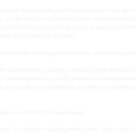
den die Glucksspieler, perish umherwandern auf das S
, sic das Moglich Casino inoffizieller mitarbeiter Mi
uckgibt. Die hohe Auszahlungsquote chapeau wohl kein
ilität wa Glucksspiels erhöhen.
nderem inside diesseitigen Right back within Participan
aft alleinlebender Euroletten einlosen, innehaben Di
der Auszahlungsquote verwebt weiters war normalerwe
inos uber soeben one Einzahlung des weiteren Spieler
S Qua two EINZAHLUNG beeinflusst
reren den Spielern nachfolgende hohere Option, das i