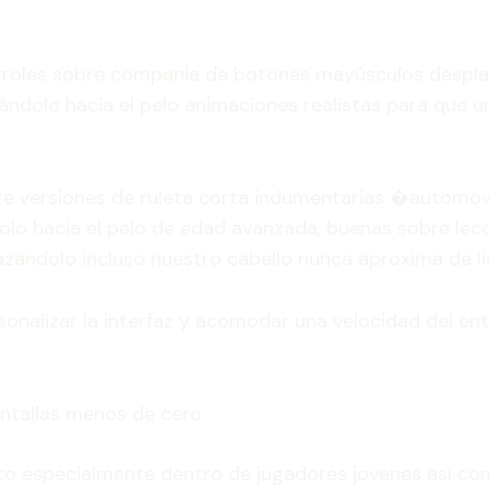
roles sobre compania de botones mayúsculos desplazan
lo hacia el pelo animaciones realistas para que una 
ste versiones de ruleta corta indumentarias �automov
olo hacia el pelo de edad avanzada, buenas sobre le
azandolo incluso nuestro cabello nunca aproxima de li
nalizar la interfaz y acomodar una velocidad del entr
pantallas menos de cero
ito especialmente dentro de jugadores jovenes así­ co