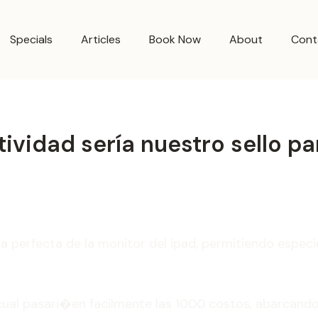
Specials
Articles
Book Now
About
Cont
ividad serí­a nuestro sello par
rí­a perfecta de la monitor del ipad, permitiendo espe
 cual pasari�en facilmente las 1000 costos, abarcan