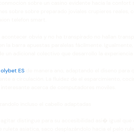
conmocion sobre un casino evidente hacia la confort
nes sobre sobre preparado joviales crupieres reales, c
xion telefon smart.
 acontecer obvia y no ha transpirado no hallan transpi
 la barra apuestas paralelas fácilmente. Igualmente,
e un adicional colectivo que desarrollo la experiencia
r
olybet ES
de manera ano, adaptando el diseno para q
e a circulación. La fluidez de el esparcimiento, cocin
e interesante acerca de computadores moviles.
azandolo incluso el cabello adaptadas
agitar distingue para su accesibilidad asi� igual que 
e ruleta asiatica, saco desplazándolo hacia el pelo rul