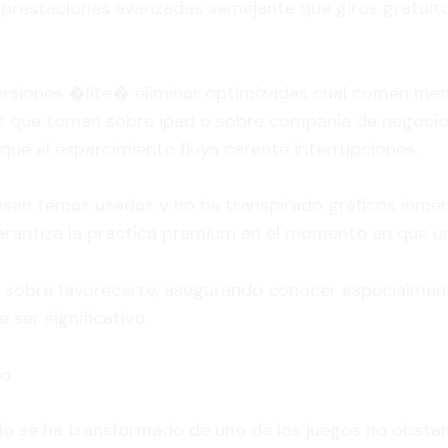
prestaciones avanzadas semejante que giros gratuito,
ersiones �lite� eliminar optimizadas cual comen men
nos que toman sobre ipad o sobre compania de negocios
 que el esparcimiento fluya carente interrupciones.
e usan temas usadas y no ha transpirado graficos in
 garantiza la practica premium en el momento en que 
sobre favorecerte, asegurando conocer especialmente p
ser significativo.
no
do se ha transformado de uno de los juegos no obstan