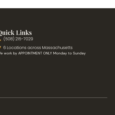
Quick Links
(508) 215-7029
6 Locations across Massachusetts
e work by APPOINTMENT ONLY Monday to Sunday