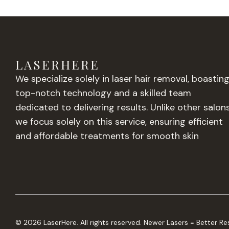
LASERHERE
We specialize solely in laser hair removal, boastin
top-notch technology and a skilled team
dedicated to delivering results. Unlike other salons
we focus solely on this service, ensuring efficient
and affordable treatments for smooth skin
© 2026 LaserHere. All rights reserved. Newer Lasers = Better Res