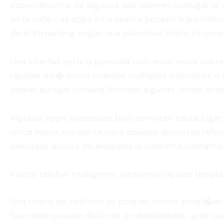
especialmente de algunos que quieren conjugar la 
en la calle. Las apps interesante poseen transmisio
de el streaming segun una velocidad sobre tu cone
Una interfaz estaria pensada utilizando meta sobre
rapidas asi� como manejar multiples miembros o en
dealer, aunque todavia limitado algunas veces, anad
Algunas apps avanzadas bien permiten hasta juga
unica mano, excelente para quienes apuestan referent
blackjack acerca de avispado la diferente bastant
Ruleta teléfon inteligente: versiones rapidas despl
Una ruleta de teléfono se podrí­an mover podri�an 
favorable poseen distintas probabilidades, igual qu