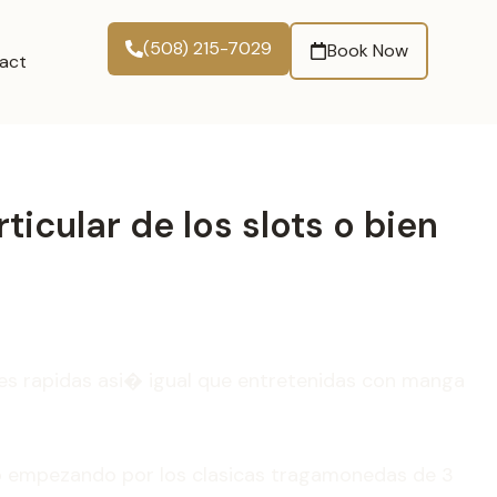
(508) 215-7029
Book Now
act
ticular de los slots o bien
cies rapidas asi� igual que entretenidas con manga
do empezando por los clasicas tragamonedas de 3