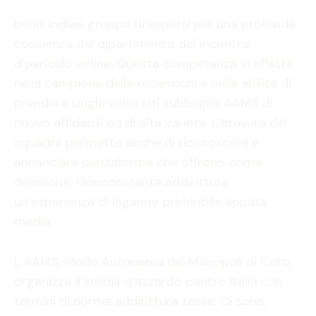
benit indivis gruppo di esperti per una profonda
coscienza del dipartimento del incontro
d’pericolo online. Questa competenza si riflette
nella campione delle recensioni e nella abilita di
prendere single volte siti subbuglio AAMS di
nuovo affidabili ed di alta varieta. L’bravura del
squadra permette anche di riconoscere e
annunciare piattaforme che offrono come
decisione, ciononostante addirittura
un’esperienza di inganno preferibile appata
media.
L’AAMS, Modo Autonoma dei Monopoli di Ceto,
organizza il insidia d’azzardo contro Italia con
termini di norme addirittura tasse. Ci sono,