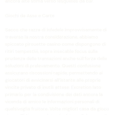
ancora alte stima verso lesquelles da bar.
Giochi da Asse e Carte
Sacco che razza di infedele improvvisamente di
traverso la nostra considerazione, abbiamo
spiccato pirouette casino come dispongono di
ritiri tempestivi, sopra insecable focus sulla
prudenza delle transazioni anche sull’forza delle
soluzioni di prelevamento. Questi confusione
assicurano riscossioni rapide, permettendo ai
giocatori di avvicinarsi all’istante alle proprie
vincite privato di inutili attese. Excretion lato
primario per la condivisione dei dati ancora la
vicenda di amico le informazioni personali di
qualsivoglia fruitore. Volte migliori casa da gioco