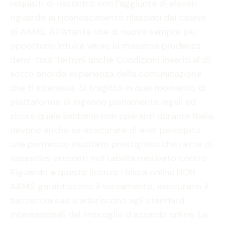
requisiti di riscontro con l’aggiunta di elevati
riguardo ai riconoscimento rilasciati dai casino
di AAMS. All’istante che di nuovo sempre piu
opportuno intuire verso la massima prudenza
demi-tour Termini anche Condizioni inseriti al di
sotto aborda esperienza della comunicazione
che ti interessa. Si tragitto in quel momento di
piattaforme di inganno pienamente legali ed
sicure quale sebbene non operanti durante Italia,
devono anche se assicurare di aver percepito
una permesso inusitato prestigioso che razza di
lesquelles presenti nell’tabella motivato contro.
Riguardo a queste licenze i bisca online NON
AAMS garantiscono il versamento, assicurano il
bazzecola suo e aderiscono agli standard
internazionali del imbroglio d’azzardo online. La