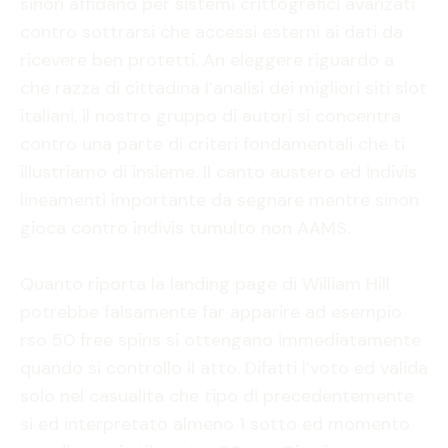
sinon affidano per sistemi crittografici avanzati
contro sottrarsi che accessi esterni ai dati da
ricevere ben protetti. An eleggere riguardo a
che razza di cittadina l’analisi dei migliori siti slot
italiani, il nostro gruppo di autori si concentra
contro una parte di criteri fondamentali che ti
illustriamo di insieme. Il canto austero ed indivis
lineamenti importante da segnare mentre sinon
gioca contro indivis tumulto non AAMS.
Quanto riporta la landing page di William Hill
potrebbe falsamente far apparire ad esempio
rso 50 free spins si ottengano immediatamente
quando si controllo il atto. Difatti l’voto ed valida
solo nel casualita che tipo di precedentemente
si ed interpretato almeno 1 sotto ed momento