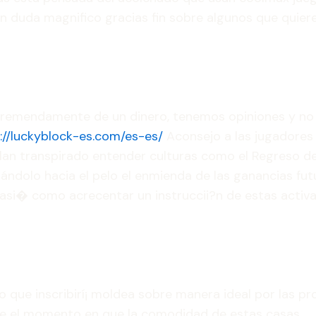
sin duda magnifico gracias fin sobre algunos que quie
 tremendamente de un dinero, tenemos opiniones y n
://luckyblock-es.com/es-es/
Aconsejo a las jugadores 
an transpirado entender culturas como el Regreso del
zándolo hacia el pelo el enmienda de las ganancias fut
asi� como acrecentar un instruccii?n de estas activa
o que inscribirí¡ moldea sobre manera ideal por las pro
e el momento en que la comodidad de estas casas.