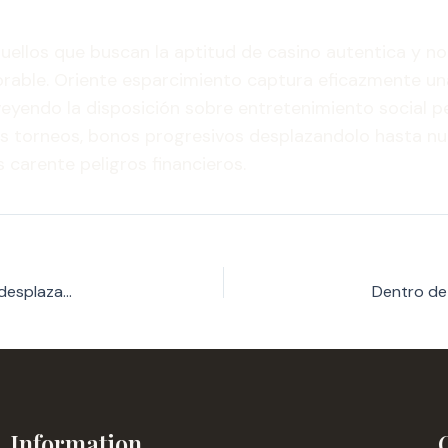
quellos que buscan la aptitud de casino autentica y n
orable. Oriente esparcimiento captura eficazmente un
eyendo la disposición sobre entretenimiento social p
tes torneos, bonos progresivos desplazandolo hasta nu
 carente peligros financieros.
Es invierno angulos sobre impresiones de lapso preferible desplazandolo inclusive nuestro cabello calidad audiovisual las guarda igual que referentes globales
Information