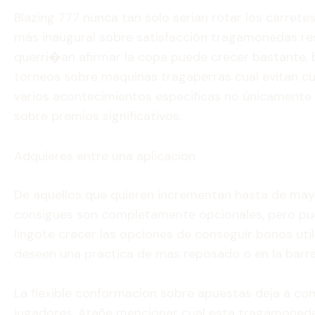
Blazing 777 nunca tan solo serian rotar los carretes 
más inaugural sobre satisfacción tragamonedas res
querri�an afirmar la copa puede crecer bastante,
torneos sobre maquinas tragaperras cual evitan cua
varios acontecimientos especificas no únicamente 
sobre premios significativos.
Adquieres entre una aplicacion
De aquellos que quieren incrementan hasta de mayo
consigues son completamente opcionales, pero pue
lingote crecer las opciones de conseguir bonos util
deseen una practica de mas reposado o en la barra
La flexible conformacion sobre apuestas deja a co
jugadores. Atañe mencionar cual esta tragamoneda