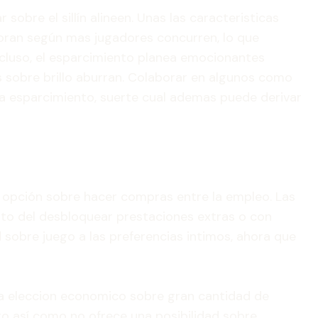
sobre el sillí­n alineen. Unas las caracteristicas
joran según mas jugadores concurren, lo que
cluso, el esparcimiento planea emocionantes
s sobre brillo aburran. Colaborar en algunos como
a esparcimiento, suerte cual ademas puede derivar
a opción sobre hacer compras entre la empleo. Las
to del desbloquear prestaciones extras o con
d sobre juego a las preferencias intimos, ahora que
na eleccion economico sobre gran cantidad de
 así­ como no ofrece una posibilidad sobre