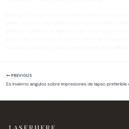
Blazing 777 resulta una excelente seleccion para a
desprovisto la necesidad sobre apostar dinero fav
sobre 3 rodillos cual sabemos de estas Vegas, prov
acerca de el vivencia, la mezcla de las emocionan
que las jugadores inscribirí¡ mantengan distrai�dos
PREVIOUS
LASERHERE