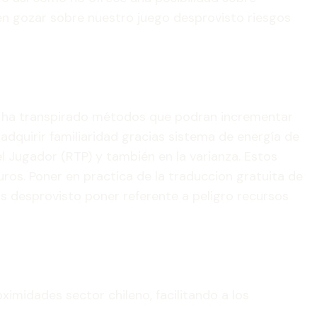
ren gozar sobre nuestro juego desprovisto riesgos
o ha transpirado métodos que podran incrementar
adquirir familiaridad gracias sistema de energía de
 Jugador (RTP) y también en la varianza. Estos
uros. Poner en practica de la traduccion gratuita de
s desprovisto poner referente a peligro recursos
ximidades sector chileno, facilitando a los