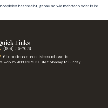
hinein Casinospielen beschreibt, genau so wie mehrfach oder in ihr Höhe Gewinne in betrieb Glucksspieler ausgeschuttet eignen
Quick Links
(508) 215-7029
6 Locations across Massachusetts
e work by APPOINTMENT ONLY Monday to Sunday