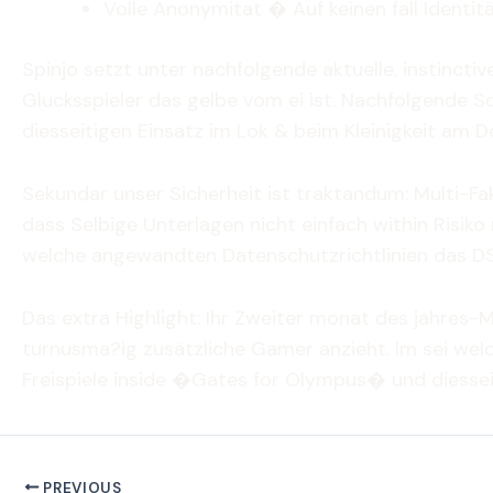
Volle Anonymitat � Auf keinen fall Ident
Spinjo setzt unter nachfolgende aktuelle, instinctiv
Glucksspieler das gelbe vom ei ist. Nachfolgende So
diesseitigen Einsatz im Lok & beim Kleinigkeit am
Sekundar unser Sicherheit ist traktandum: Multi-F
dass Selbige Unterlagen nicht einfach within Risik
welche angewandten Datenschutzrichtlinien das DSG
Das extra Highlight: Ihr Zweiter monat des jahres
turnusma?ig zusätzliche Gamer anzieht. Im sei wel
Freispiele inside �Gates for Olympus� und diessei
PREVIOUS