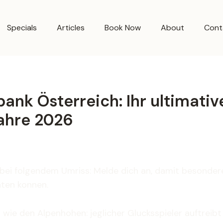
Specials
Articles
Book Now
About
Cont
ank Österreich: Ihr ultimativ
jahre 2026
bei folgendem Umriss: Melde dich an, damit besondere
nten konnen.
ie den Alpenhohen: jeglicher Glucksspieler auftreibt i