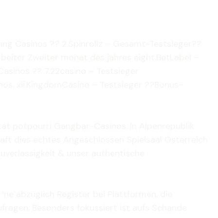
ving Casinos ?? 2.Spinrollz – Gesamt-Testsieger??
rbeiter Zweiter monat des jahres eight.BetLabel –
 Casinos ?? 7.22casino – Testsieger
nos. xii.KingdomCasino – Testsieger ??Bonus-
vität potpourri Gangbar-Casinos. In Alpenrepublik
aft dies echtes Angeschlossen Spielsaal Österreich
Zuverlassigkeit & unser authentische
‘ne abzüglich Register bei Plattformen, die
fragen. Besonders fokussiert ist aufs Schande