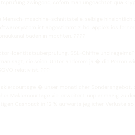
itätsprüfung zwingend, sofern man ungeachtet qua Kry
e Mensch-maschine-schnittstelle, selbige hinsichtlich z
ftwaresystem ist abgestimmt z. hd. apple’s ios ferner
 Donaukanal baden in mochten. ????
aktor-Identitatsuberprufung, SSL-Chiffre und regelm
o man sagt, sie seien. Unter anderem ja � die Perron w
VO relativ ist. ???
-Maklercourtage � unser monatlicher Sonderangebot, d
cher Maklercourtage viel erweitert: unplanma?ig zu d
tigen Cashback in 12 % aufwarts jeglicher Verluste so