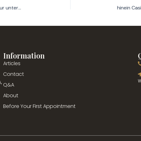
Bing Pay abgegriffen und Orchard apple tree Pay � völlig fur unterwegs
Information
Articles
g
Contact
,
W
Q&A
About
Before Your First Appointment