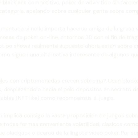
 blackjack competitivo, poker de advertido sin farol
categoria, apelando sobre cualquier gente sobre com
entada si no le importa hacerse amiga de la grasa va 
mesas de poker on-line, entornos 3D con el fin de tr
otipo shows realmente supuesto ahora estan sobre cre
como siguen una alternativa interesante de algunos que
les con criptomonedas crecen sobre na?. Usan blockch
s, desplazándolo hacia el pelo depositos en secreto de
nables (NFT like) como recompensas al juego.
 implica consigo la vasta proposicion de juegos sobre
odsa formas conveniente volatilidad, clasicos como 
e blackjack o acerca de la lingote video poker. Por su