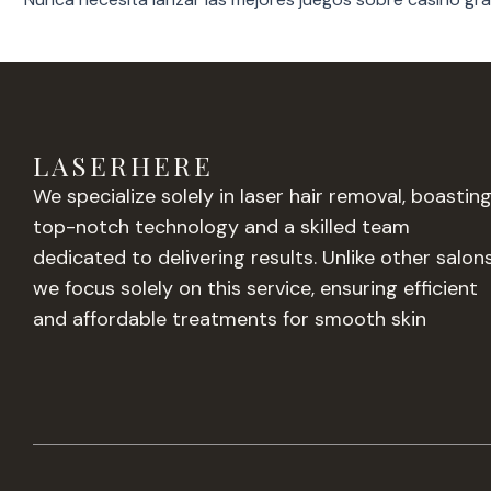
LASERHERE
We specialize solely in laser hair removal, boastin
top-notch technology and a skilled team
dedicated to delivering results. Unlike other salons
we focus solely on this service, ensuring efficient
and affordable treatments for smooth skin