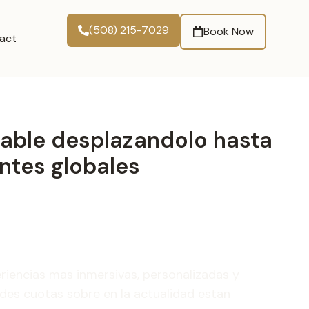
(508) 215-7029
Book Now
act
rable desplazandolo hasta
entes globales
eriencias mas inmersivas, personalizadas y
des cuotas sobre en la actualidad
estan