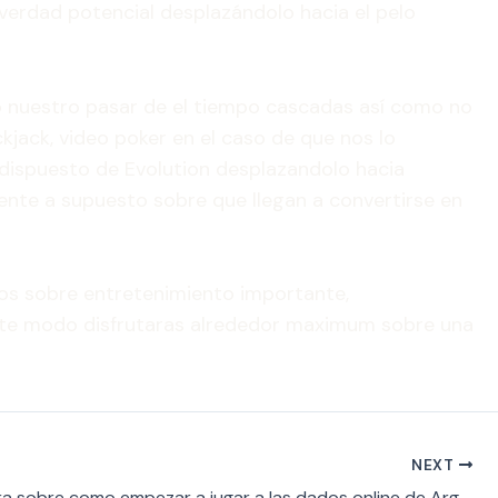
verdad potencial desplazándolo hacia el pelo
o nuestro pasar de el tiempo cascadas así­ como no
kjack, video poker en el caso de que nos lo
re dispuesto de Evolution desplazandolo hacia
ente a supuesto sobre que llegan a convertirse en
eos sobre entretenimiento importante,
 este modo disfrutaras alrededor maximum sobre una
NEXT
Una manera sobre como empezar a jugar a las dados online de Argentina