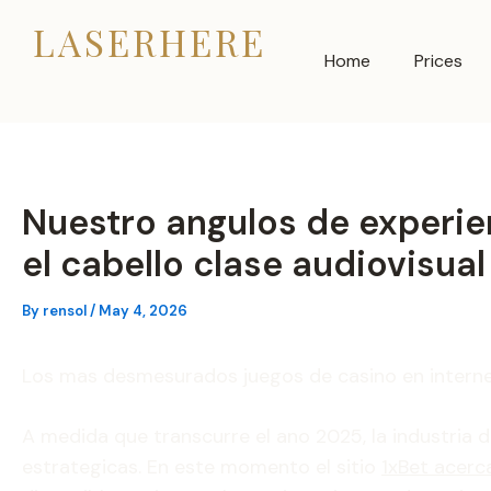
Skip
LASERHERE
to
Home
Prices
content
Nuestro angulos de experie
el cabello clase audiovisual
By
rensol
/
May 4, 2026
Los mas desmesurados juegos de casino en internet 
A medida que transcurre el ano 2025, la industria 
estrategicas. En este momento el sitio
1xBet acerc