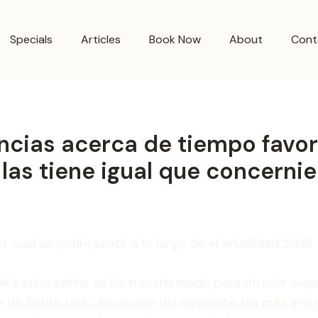
Specials
Articles
Book Now
About
Cont
ncias acerca de tiempo favo
 las tiene igual que concerni
cual se podrí¡ sentir a lo largo de el anualidad 2025
del casino online se ha transformado para ofrecer exp
a de Sobre todo accesorio del ambiente: las más gran