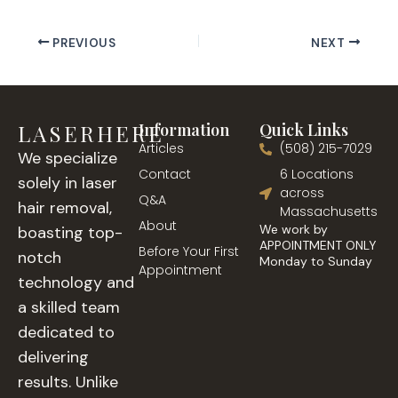
PREVIOUS
NEXT
LASERHERE
Information
Quick Links
Articles
(508) 215-7029
We specialize
Contact
6 Locations
solely in laser
across
Q&A
hair removal,
Massachusetts
About
We work by
boasting top-
APPOINTMENT ONLY
Before Your First
notch
Monday to Sunday
Appointment
technology and
a skilled team
dedicated to
delivering
results. Unlike