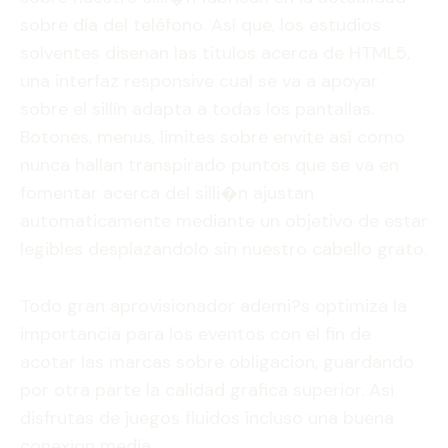
sobre día del teléfono. Así que, los estudios
solventes disenan las titulos acerca de HTML5,
una interfaz responsive cual se va a apoyar
sobre el sillí­n adapta a todas los pantallas.
Botones, menus, limites sobre envite así­ como
nunca hallan transpirado puntos que se va en
fomentar acerca del silli�n ajustan
automaticamente mediante un objetivo de estar
legibles desplazandolo sin nuestro cabello grato.
Todo gran aprovisionador ademi?s optimiza la
importancia para los eventos con el fin de
acotar las marcas sobre obligacion, guardando
por otra parte la calidad grafica superior. Asi
disfrutas de juegos fluidos incluso una buena
conexion media.