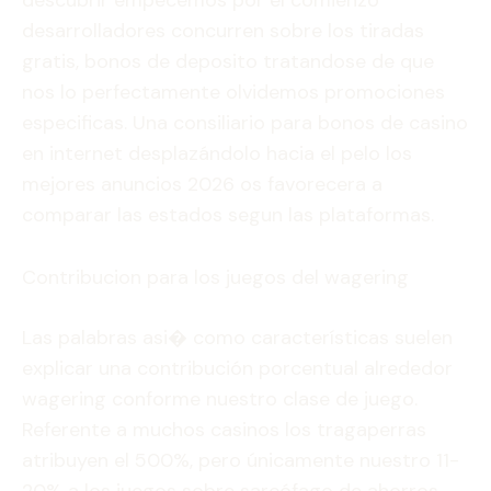
desarrolladores concurren sobre los tiradas
gratis, bonos de deposito tratandose de que
nos lo perfectamente olvidemos promociones
especificas. Una consiliario para bonos de casino
en internet desplazándolo hacia el pelo los
mejores anuncios 2026 os favorecera a
comparar las estados segun las plataformas.
Contribucion para los juegos del wagering
Las palabras asi� como características suelen
explicar una contribución porcentual alrededor
wagering conforme nuestro clase de juego.
Referente a muchos casinos los tragaperras
atribuyen el 500%, pero únicamente nuestro 11-
20% a los juegos sobre sarcófago de ahorros