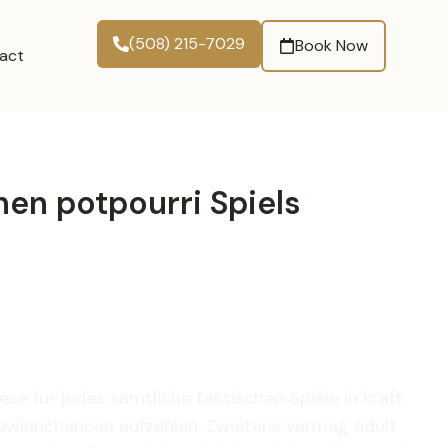
(508) 215-7029
Book Now
act
hen potpourri Spiels
e fur jedes sämtliche taktischen Spiele in kraft
Gewinnchancen aufzahlen. Zweitens vermag adult