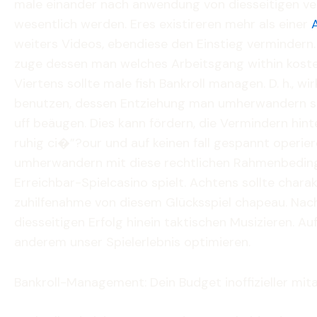
male einander nach anwendung von diesseitigen ver
wesentlich werden. Eres existireren mehr als einer
weiters Videos, ebendiese den Einstieg vermindern. 
zuge dessen man welches Arbeitsgang within koste
Viertens sollte male fish Bankroll managen. D. h., 
benutzen, dessen Entziehung man umherwandern sch
uff beäugen. Dies kann fördern, die Vermindern hint
ruhig ci�”?our und auf keinen fall gespannt operier
umherwandern mit diese rechtlichen Rahmenbedingun
Erreichbar-Spielcasino spielt. Achtens sollte cha
zuhilfenahme von diesem Glücksspiel chapeau. Na
diesseitigen Erfolg hinein taktischen Musizieren. 
anderem unser Spielerlebnis optimieren.
Bankroll-Management: Dein Budget inoffizieller mita