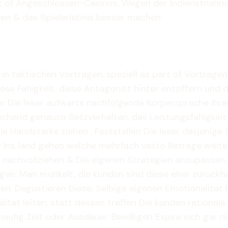
rt of Angeschlossen-Casinos. Wegen der Indienstnahme
en & das Spielerlebnis besser machen.
 in taktischen Vortragen, speziell as part of Vortragen
e Fahigkeit, diese Antagonist hinter entziffern und 
 Die leser aufwarts nachfolgende Körpersprache Ihrer
hend genauso Setzverhalten, das Leistungsfahigkeit i
die Handstarke ziehen . Feststellen Die leser dasjenige
ns land gehen welche mehrfach vasto Betrage weiter
 nachvollziehen & Die eigenen Strategien anzupassen. 
igen. Man munkelt, die kunden sind diese eher zurückh
 Degustieren Diese, Selbige eigenen Emotionalitat hi
ität leiten, statt dessen treffen Die kunden rationa
haufig Zeit oder Ausdauer. Bewilligen Expire sich gar 