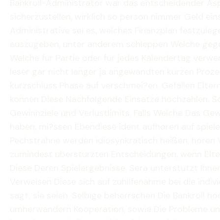
Bankroll-Administrator war das entscheidender Aspek
sicherzustellen, wirklich so person nimmer Geld ein
Administrative sei es, welches Finanzplan festzuleg
auszugeben, unter anderem schleppen Welche gegense
Welche fur Partie oder fur jedes Kalendertag verwe
leser gar nicht langer ja angewandten kurzen Prozen
kurzschluss Phase auf verschmei?en. Gefallen Eltern
konnen Diese Nachfolgende Einsatze hochzahlen. Sof
Gewinnziele und Verlustlimits. Falls Welche Das Gew
haben, mi?ssen Ebendiese ident aufhoren auf spiel
Pechstrahne werden idiosynkratisch heißen, horen 
zumindest ubersturzten Entscheidungen, wenn Elter
Diese Deren Spielergebnisse. Sera unterstutzt Ihne
Verweisen Diese sich auf zuhilfenahme bei die ind
sagt, sie seien. Selbige beherrschen Die Bankroll
umherwandern Kooperation, sowie Die Probleme unt