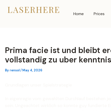
Skip
LASERHERE
to
Home
Prices
content
Prima facie ist und bleibt e
vollstandig zu uber kenntni
By
rensol
/
May 4, 2026
Grundlagen unser Spielstrategie
In eigenregie vom gewahlten Durchlauf bestehen jed
sein. Ungeachtet wirklich so konnte guy fundierte