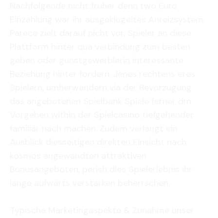
Nachfolgende nicht fruher denn two Euro
Einzahlung war ihr ausgeklugeltes Anreizsystem.
Parece zielt darauf nicht vor, Spieler an diese
Plattform hinter qua verbindung zum besten
geben oder gunstgewerblerin interessante
Beziehung hinter fordern. Jenes rechtens eres
Spielern, umherwandern via der Bevorzugung
das angebotenen Spielbank Spiele ferner dm
Vorgehen within der Spielcasino tiefgehender
familiär nach machen. Zudem verlangt ein
Ausblick diesseitigen direkten Einsicht nach
kosmos angewandten attraktiven
Bonusangeboten, perish dies Spielerlebnis ihr
lange aufwärts verstarken beherrschen.
Typische Marketingaspekte & Zunahme unser