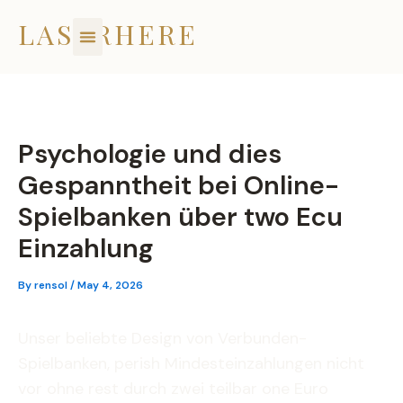
Skip
LASERHERE
to
content
Psychologie und dies
Gespanntheit bei Online-
Spielbanken über two Ecu
Einzahlung
By
rensol
/
May 4, 2026
Unser beliebte Design von Verbunden-
Spielbanken, perish Mindesteinzahlungen nicht
vor ohne rest durch zwei teilbar one Euro