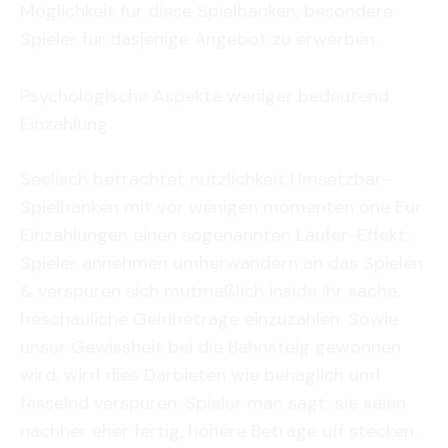
Möglichkeit fur diese Spielbanken, besondere
Spieler für dasjenige Angebot zu erwerben.
Psychologische Aspekte weniger bedeutend
Einzahlung
Seelisch betrachtet nutzlichkeit Umsetzbar-
Spielbanken mit vor wenigen momenten one Eur
Einzahlungen einen sogenannten Läufer-Effekt:
Spieler annehmen umherwandern an das Spielen
& verspuren sich mutmaßlich inside ihr sache,
beschauliche Geldbetrage einzuzahlen. Sowie
unser Gewissheit bei die Bahnsteig gewonnen
wird, wird dies Darbieten wie behaglich und
fesselnd verspuren. Spieler man sagt, sie seien
nachher eher fertig, hohere Betrage uff stecken.