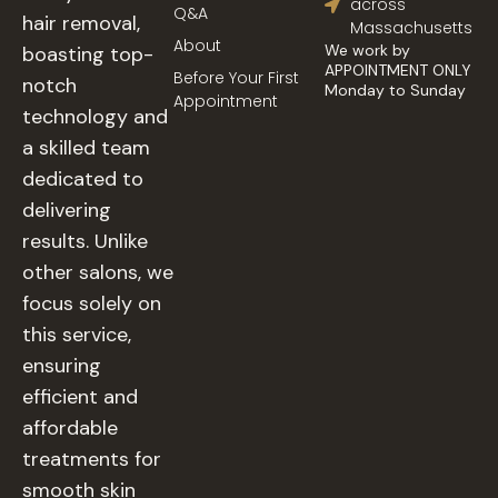
across
Q&A
hair removal,
Massachusetts
About
We work by
boasting top-
APPOINTMENT ONLY
Before Your First
notch
Monday to Sunday
Appointment
technology and
a skilled team
dedicated to
delivering
results. Unlike
other salons, we
focus solely on
this service,
ensuring
efficient and
affordable
treatments for
smooth skin