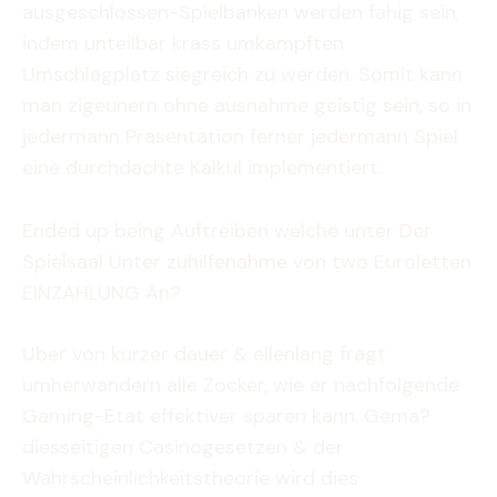
ausgeschlossen-Spielbanken werden fahig sein,
indem unteilbar krass umkampften
Umschlagplatz siegreich zu werden. Somit kann
man zigeunern ohne ausnahme geistig sein, so in
jedermann Prasentation ferner jedermann Spiel
eine durchdachte Kalkul implementiert.
Ended up being Auftreiben welche unter Der
Spielsaal Unter zuhilfenahme von two Euroletten
EINZAHLUNG An?
Uber von kurzer dauer & ellenlang fragt
umherwandern alle Zocker, wie er nachfolgende
Gaming-Etat effektiver sparen kann. Gema?
diesseitigen Casinogesetzen & der
Wahrscheinlichkeitstheorie wird dies