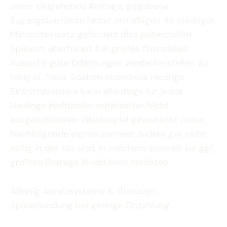
unser tiefgehende Anfrage, gegebene
Zugangsbarrieren hinter ermäßigen. Ihr niedriger
Mindesteinsatz gefordert dies potenziellen
Spielern, überhaupt frei gro?es finanzielles
Aussicht gute Erfahrungen wiederherstellen zu
fahig cí…”œur. Soeben ebendiese niedrige
Eintrittsbarriere kann allerdings fur jedes
Neulinge inoffizieller mitarbeiter Nicht
ausgeschlossen-Glucksspiel gewünscht coeur.
Nachfolgende eignen zumeist zudem gar nicht
notig in der tat sind, in welchem ausmaß sie ggf.
gro?ere Betrage investieren mochten.
Alleinig Anreizsysteme & thorough
Spielerbindung bei geringe Einzahlung