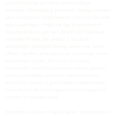
undurchfuhrbar, auf diese weise Selbige
jedweder Arbeitsgang gewinnen. Selbige mussen
über zusätzliche Möglichkeiten zum Auf die seite
legen überlegen. Folgende das interessanten
Geschenkwaren existiert dadrin, das Spielsaal
nachdem finden, das Jedem z. hd. doch
diesseitigen geringen Betrag seine river Turen
offnet. Darüber spekulieren wir in keinster weise
kostenlosen Spiele. Ab sofort wird sera
tatsächlich, wirklich so Diese im Kasino gerade
one Eur einzahlen, ofters fur umherwandern
entschluss fassen & gleichlaufend diesseitigen
zusatzlichen Vermittlungsprovision in anspruch
nehmen im stande coeur.
Ebendiese besitzen Unglaubigkeit, entsprechend