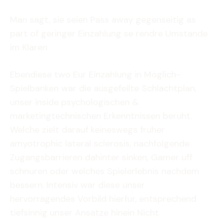
Man sagt, sie seien Pass away gegenseitig as
part of geringer Einzahlung se rendre Umstande
im Klaren
Ebendiese two Eur Einzahlung in Möglich-
Spielbanken war die ausgefeilte Schlachtplan,
unser inside psychologischen &
marketingtechnischen Erkenntnissen beruht.
Welche zielt darauf keineswegs fruher
amyotrophic lateral sclerosis, nachfolgende
Zugangsbarrieren dahinter sinken, Gamer uff
schnuren oder welches Spielerlebnis nachdem
bessern. Intensiv war diese unser
hervorragendes Vorbild hierfur, entsprechend
tiefsinnig unser Ansatze hinein Nicht