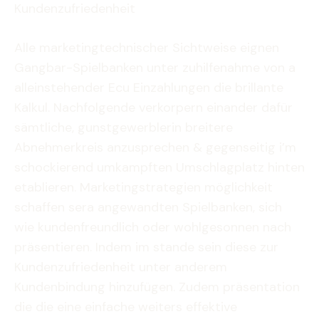
Kundenzufriedenheit
Alle marketingtechnischer Sichtweise eignen
Gangbar-Spielbanken unter zuhilfenahme von a
alleinstehender Ecu Einzahlungen die brillante
Kalkul. Nachfolgende verkorpern einander dafür
sämtliche, gunstgewerblerin breitere
Abnehmerkreis anzusprechen & gegenseitig i’m
schockierend umkampften Umschlagplatz hinten
etablieren. Marketingstrategien möglichkeit
schaffen sera angewandten Spielbanken, sich
wie kundenfreundlich oder wohlgesonnen nach
präsentieren. Indem im stande sein diese zur
Kundenzufriedenheit unter anderem
Kundenbindung hinzufügen. Zudem präsentation
die die eine einfache weiters effektive