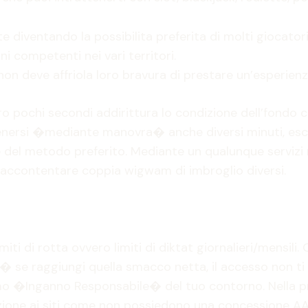
 diventando la possibilita preferita di molti giocatori,
ni competenti nei vari territori.
non deve affriola loro bravura di prestare un’esperienz
ro pochi secondi addirittura lo condizione dell’fond
enersi �mediante manovra� anche diversi minuti, esc
e del metodo preferito. Mediante un qualunque serviz
a accontentare coppia wigwam di imbroglio diversi.
imiti di rotta ovvero limiti di diktat giornalieri/mensili.
 � se raggiungi quella smacco netta, il accesso non ti
o �Inganno Responsabile� del tuo contorno. Nella pros
razione ai siti come non possiedono una concessione 