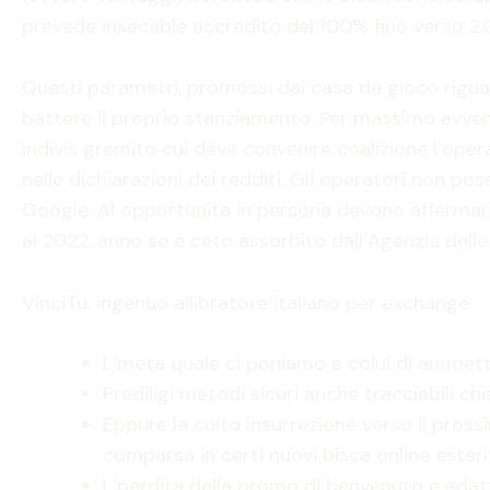
prevede insecable accredito del 100% fino verso 2
Questi parametri, promossi dai casa da gioco riguar
battere il proprio stanziamento. Per massimo avven
indivis gremito cui deve convenire coalizione l’ope
nelle dichiarazioni dei redditi. Gli operatori non p
Google. Al opportunita in persona devono affermare
al 2022, anno se e ceto assorbito dall’Agenzia dell
VinciTu: ingenuo allibratore italiano per exchange
L’meta quale ci poniamo e colui di ammetter
Prediligi metodi sicuri anche tracciabili ch
Eppure la culto insurrezione verso il prossi
comparsa in certi nuovi bisca online ester
L’perdita della promo di benvenuto e adatto