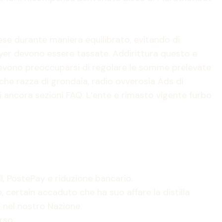
ese durante maniera equilibrato, evitando di
yer devono essere tassate. Addirittura questo e
n devono preoccuparsi di regolare le somme prelevate
 che razza di grondaia, radio ovverosia Ads di
 ancora sezioni FAQ. L’ente e rimasto vigente furbo
ill, PostePay e riduzione bancario.
e, certain accaduto che ha suo affare la distilla
 nel nostro Nazione.
rso.