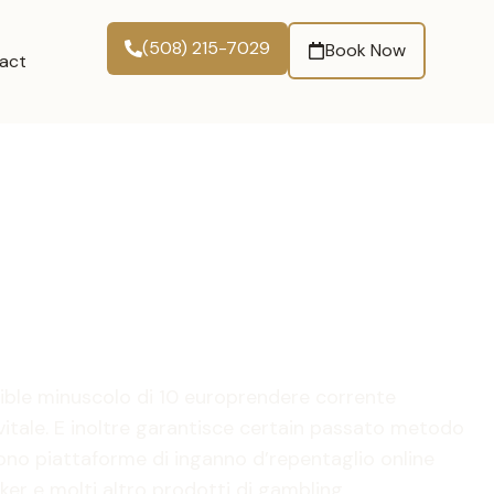
(508) 215-7029
Book Now
act
isible minuscolo di 10 europrendere corrente
itale. E inoltre garantisce certain passato metodo
ono piattaforme di inganno d’repentaglio online
poker e molti altro prodotti di gambling.