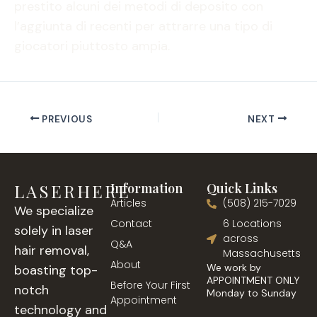
prestito alcuni dei metodi di deposito con
l’aggiunta di recenti per attrarre una tipo di
giocatori piuttosto ampia.
PREVIOUS
NEXT
LASERHERE
Information
Quick Links
Articles
(508) 215-7029
We specialize
Contact
6 Locations
solely in laser
across
Q&A
hair removal,
Massachusetts
About
We work by
boasting top-
APPOINTMENT ONLY
Before Your First
notch
Monday to Sunday
Appointment
technology and