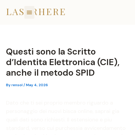
Skip
LASERHERE
to
content
Questi sono la Scritto
d’Identita Elettronica (CIE),
anche il metodo SPID
By
rensol
/
May 4, 2026
Dato che ti sei proprio membro riguardo a
personaggio dei nuovi bisca online, saprai gia
quali dati sono richiesti. Il estensione e piu
standard, verso cui purchessia avvicendamento