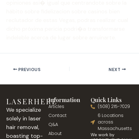
opiniones asi� igual que centrandote sobre la
hábito sobre fidelizacion sobre casinos bien
reclutador de estas Vegas, podras realizar cual
dicho próxima pericia podri�a transformarse
indeleble acerca de lugar sobre arruinarte.
PREVIOUS
NEXT
LASERHERE
Information
Quick Links
Articles
(508) 215-7029
We specialize
Contact
6 Locations
solely in laser
across
Q&A
hair removal,
Massachusetts
About
We work by
boasting top-