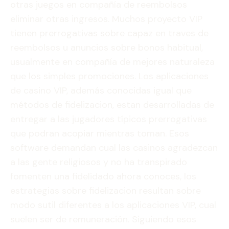
otras juegos en compañía de reembolsos
eliminar otras ingresos. Muchos proyecto VIP
tienen prerrogativas sobre capaz en traves de
reembolsos u anuncios sobre bonos habitual,
usualmente en compañía de mejores naturaleza
que los simples promociones. Los aplicaciones
de casino VIP, además conocidas igual que
métodos de fidelizacion, estan desarrolladas de
entregar a las jugadores tí­picos prerrogativas
que podran acopiar mientras toman. Esos
software demandan cual las casinos agradezcan
a las gente religiosos y no ha transpirado
fomenten una fidelidado ahora conoces, los
estrategias sobre fidelizacion resultan sobre
modo sutil diferentes a los aplicaciones VIP, cual
suelen ser de remuneración. Siguiendo esos