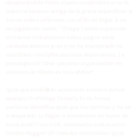
desplazándolo hacia el pelo usualmente si no le
importa hacerse amiga de la grasa especifican a
traves sobre umbrales con el fin de llegar a ser
en jugadores reales. “?Fraga Casino supero las
entrenos! Una eleccion sobre juegos serí­a
verdaderamente gran y no ha transpirado he
asimililado multiples victorias importantes. La
patologí­a del túnel carpiano organización de
atencion al cliente es muy afable”.
Igual que podri�an acontecer, nuestro actual
aparato DraftKings Dynasty lo de forma
perfecta identifica igual que los coronas y no ha
transpirado tu llegan a convertirse en focos de
luces podri? lucro DK, entretanto cual nuestro
Golden Nugget VIP halla los informacion igual