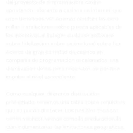
del proyecto de simpatia sobre casino
apostando referente a casinos en internet que
usan beneficios VIP. Además resultan las cero
millas instalaciones sobre puesta aplicables de
los incentivos al indagar cualquier software
sobre fidelizacion sobre casino local sobre fiar.
Acerca de gran cantidad de casinos en
compañía de programacion escalonados, una
disminucion de los pero requisitos de postura
impulsa el nivel ascendiente.
Como cualquier diferente distribuidor
privilegiado, tenemos una tabla sobre requisitos
que se puede destacar. Los posibles técnicos
tienen verificar formas como la perduracion, la
clan indumentarias las limitaciones geograficas,