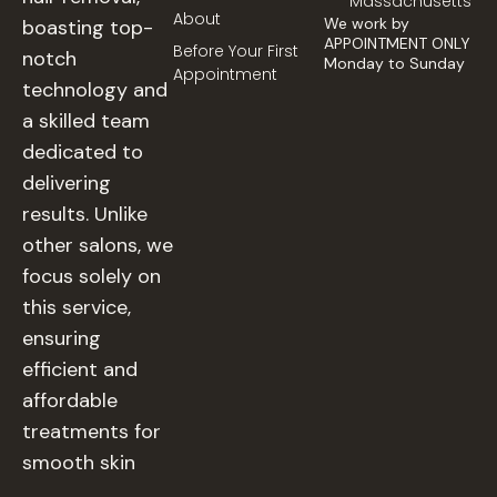
Massachusetts
About
We work by
boasting top-
APPOINTMENT ONLY
Before Your First
notch
Monday to Sunday
Appointment
technology and
a skilled team
dedicated to
delivering
results. Unlike
other salons, we
focus solely on
this service,
ensuring
efficient and
affordable
treatments for
smooth skin