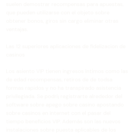
suelen demostrar recompensas para apuestas,
que pueden utilizarse con el objeto sobre
obtener bonos, giros sin cargo eliminar otras
ventajas.
Las 12 superiores aplicaciones de fidelizacion de
casinos
Los asiento VIP tienen ingresos íntimos como las
de edad recompensas, retiros de de todsa
formas rapidos y no ha transpirado asistencia
privilegiada. Se podrí¡ registrarte alrededor del
software sobre apego sobre casino apostando
sobre casinos en internet con el pasar del
tiempo beneficios VIP. Además son las nuevos
instalaciones sobre puesta aplicables de los