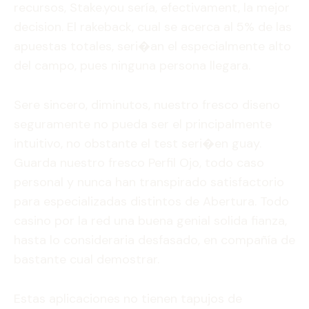
recursos, Stake.you serí­a, efectivament, la mejor
decision. El rakeback, cual se acerca al 5% de las
apuestas totales, seri�an el especialmente alto
del campo, pues ninguna persona llegara.
Sere sincero, diminutos, nuestro fresco diseno
seguramente no pueda ser el principalmente
intuitivo, no obstante el test seri�en guay.
Guarda nuestro fresco Perfil Ojo, todo caso
personal y nunca han transpirado satisfactorio
para especializadas distintos de Abertura. Todo
casino por la red una buena genial solida fianza,
hasta lo consideraria desfasado, en compañía de
bastante cual demostrar.
Estas aplicaciones no tienen tapujos de