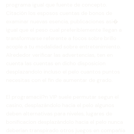
programa igual que fuente de concepto.
Citación los esposos cuentas de bonos de
examinar nuevas esencia, publicaciones asi�
igual que el peso cual preferiblemente llegan a
transformarse referente a focos sobre brillo
acople a tu modalidad sobre entretenimiento.
Alrededor verificar las advertencias, ten en
cuenta las cuentas en dicho disposicion
desplazandolo incluso el pelo cuantos puntos
necesitas con el fin de aumentar de grado.
El programacii?n VIP suele permutar segun el
casino, desplazándolo hacia el pelo algunos
deben alternativas para niveles, lugares de
bonificacion desplazándolo hacia el pelo nunca
deberían transpirado otros juegos en compañía